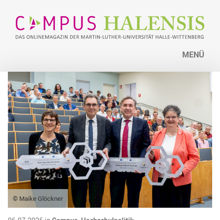
MENÜ
© Maike Glöckner