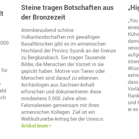
Steine tragen Botschaften aus
„Hi
lt
der Bronzezeit
„You 
eines
Atemberaubend schöne
Kühn
Vulkanlandschaften mit gewaltigen
damit
.000
Basaltbrocken gibt es im armenischen
reno
Hochland der Provinz Syunik an der Grenze
aufg
zu Bergkarabach. Sie tragen Tausende
inte
Bilder, die Menschen der Vorzeit in sie
Wiss
 für
gepickt haben. Motive von Tieren oder
extr
Menschen sind darauf zu erkennen.
dass 
e
Archäologen aus Sachsen-Anhalt
Vorlä
eld
erforschen und dokumentieren diese
Rank
ich
mindestens 5.000 Jahre alten
und 
Felsmalereien gemeinsam mit ihren
er es
armenischen Kollegen. Ziel ist ein
Weltkulturerbe-Antrag bei der Unesco.
Artikel lesen