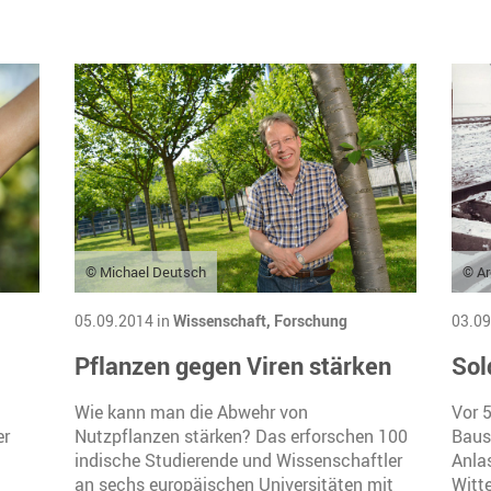
© Michael Deutsch
© Ar
05.09.2014 in
Wissenschaft,
Forschung
03.09
Pflanzen gegen Viren stärken
Sol
m
Wie kann man die Abwehr von
Vor 
er
Nutzpflanzen stärken? Das erforschen 100
Baus
indische Studierende und Wissenschaftler
Anlas
an sechs europäischen Universitäten mit
Witt