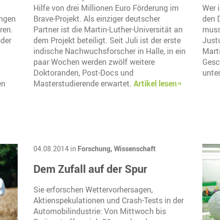
Hilfe von drei Millionen Euro Förderung im
Wer 
ungen
Brave-Projekt. Als einziger deutscher
den D
ren.
Partner ist die Martin-Luther-Universität an
muss
oder
dem Projekt beteiligt. Seit Juli ist der erste
Justu
indische Nachwuchsforscher in Halle, in ein
Marti
paar Wochen werden zwölf weitere
Gesc
Doktoranden, Post-Docs und
unte
en
Masterstudierende erwartet.
Artikel lesen
04.08.2014 in
Forschung,
Wissenschaft
Dem Zufall auf der Spur
Sie erforschen Wettervorhersagen,
Aktienspekulationen und Crash-Tests in der
Automobilindustrie: Von Mittwoch bis