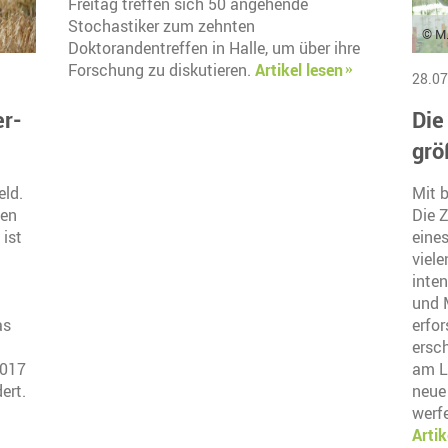
Freitag treffen sich 50 angehende
Stochastiker zum zehnten
© M.
Doktorandentreffen in Halle, um über ihre
Forschung zu diskutieren.
Artikel lesen
28.07
er-
Die
grö
eld.
Mit b
len
Die Z
 ist
eines
viel
inten
und 
as
erfor
ersch
2017
am Le
ert.
neue
werf
Artik