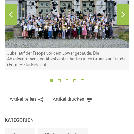
Jubel auf der Treppe vor dem Löwengebäude: Die
T
Absolventinnen und Absolventen hatten allen Grund zur Freude.
s
(Foto: Heiko Rebsch)
1
2
3
4
5
Artikel teilen
Artikel drucken
KATEGORIEN