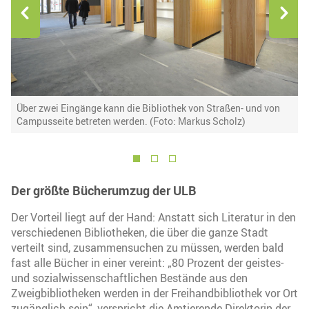
Über zwei Eingänge kann die Bibliothek von Straßen- und von
N
Campusseite betreten werden. (Foto: Markus Scholz)
(
1
2
3
​​​​​​​Der größte Bücherumzug der ULB
Der Vorteil liegt auf der Hand: Anstatt sich Literatur in den
verschiedenen Bibliotheken, die über die ganze Stadt
verteilt sind, zusammensuchen zu müssen, werden bald
fast alle Bücher in einer vereint: „80 Prozent der geistes-
und sozialwissenschaftlichen Bestände aus den
Zweigbibliotheken werden in der Freihandbibliothek vor Ort
zugänglich sein“, verspricht die Amtierende Direktorin der