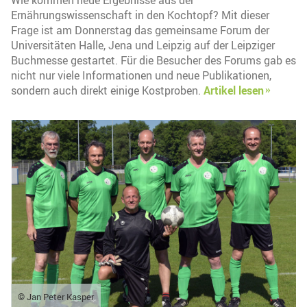
Wie kommen neue Ergebnisse aus der
Ernährungswissenschaft in den Kochtopf? Mit dieser
Frage ist am Donnerstag das gemeinsame Forum der
Universitäten Halle, Jena und Leipzig auf der Leipziger
Buchmesse gestartet. Für die Besucher des Forums gab es
nicht nur viele Informationen und neue Publikationen,
sondern auch direkt einige Kostproben.
Artikel lesen
© Jan Peter Kasper