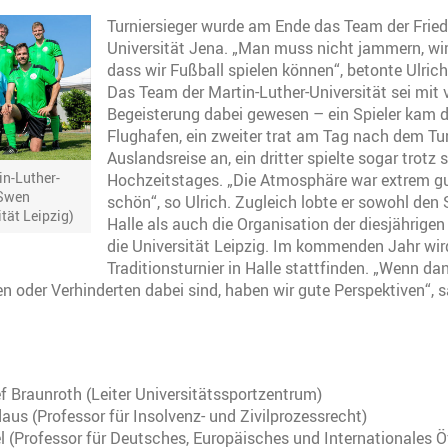
Turniersieger wurde am Ende das Team der Friedr
Universität Jena. „Man muss nicht jammern, wir
dass wir Fußball spielen können“, betonte Ulric
Das Team der Martin-Luther-Universität sei mit 
Begeisterung dabei gewesen – ein Spieler kam 
Flughafen, ein zweiter trat am Tag nach dem Tur
Auslandsreise an, ein dritter spielte sogar trotz 
in-Luther-
Hochzeitstages. „Die Atmosphäre war extrem gu
 Swen
schön“, so Ulrich. Zugleich lobte er sowohl den 
tät Leipzig)
Halle als auch die Organisation der diesjährige
die Universität Leipzig. Im kommenden Jahr wir
Traditionsturnier in Halle stattfinden. „Wenn da
en oder Verhinderten dabei sind, haben wir gute Perspektiven“, s
:
f Braunroth (
Leiter Universitätssportzentrum)
us (Professor für Insolvenz- und Zivilprozessrecht)
l (Professor für Deutsches, Europäisches und Internationales Ö