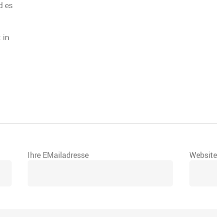
d es
 in
Ihre EMailadresse
Websit