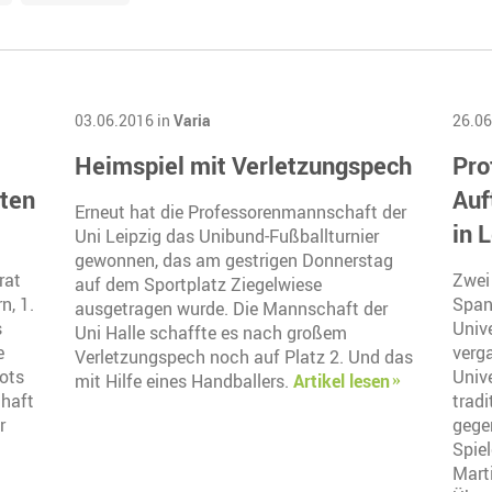
03.06.2016 in
Varia
26.06
Heimspiel mit Verletzungspech
Pro
ten
Auf
Erneut hat die Professorenmannschaft der
in 
Uni Leipzig das Unibund-Fußballturnier
gewonnen, das am gestrigen Donnerstag
rat
Zwei
auf dem Sportplatz Ziegelwiese
n, 1.
Span
ausgetragen wurde. Die Mannschaft der
s
Unive
Uni Halle schaffte es nach großem
e
verg
Verletzungspech noch auf Platz 2. Und das
kots
Univ
mit Hilfe eines Handballers.
Artikel lesen
chaft
tradi
r
gege
Spie
Marti