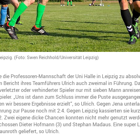
eipzig. (Foto: Swen Reichhold/Universität Leipzig)
e die Professoren-Mannschaft der Uni Halle in Leipzig zu absolv
m Bericht ihres Teamführers Ulrich auch zweimal in Führung. 
verletzter oder verhinderter Spieler nur mit sieben Mann anreise
ieler. „Uns ist dann zum Schluss immer die Puste ausgegangen.
n wir bessere Ergebnisse erzielt“, so Ulrich. Gegen Jena unterla
hrung zur Pause noch mit 2:4. Gegen Leipzig kassierten sie kur
2. Zwei eigene dicke Chancen konnten nicht mehr genutzt werd
schossen Dieter Hofmann (3) und Stephan Madaus. Eine super 
aunroth geliefert, so Ulrich.