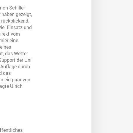
ich-Schiller-
 haben gezeigt,
h rückblickend.
viel Einsatz und
direkt vom
nier eine
seines
t, das Wetter
Support der Uni
n Auflage durch
d das
nn ein paar von
agte Ulrich
ffentliches