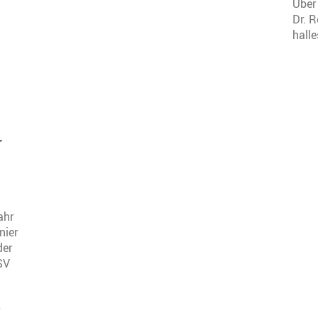
Über 
Dr. 
hall
r
ahr
nier
der
SV