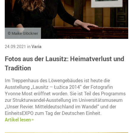
© Maike Glöckner
24.09.2021 in
Varia
Fotos aus der Lausitz: Heimatverlust und
Tradition
Im Treppenhaus des Löwengebäudes ist heute die
Ausstellung „Lausitz – Łužica 2014“ der Fotografin
Yvonne Most eröffnet worden. Sie ist Teil des Programms
zur Strukturwandel-Ausstellung im Universitätsmuseum
„Unser Revier. Mitteldeutschland im Wandel“ und der
EinheitsEXPO zum Tag der Deutschen Einheit.
Artikel lesen