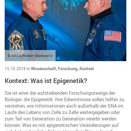
© NASA/Robert Markowitz
15.10.2018 in
Wissenschaft,
Forschung,
Kontext
Kontext: Was ist Epigenetik?
Sie ist einer der aufstrebenden Forschungszweige der
Biologie: die Epigenetik. Ihre Erkenntnisse sollen helfen zu
verstehen, wie Informationen auch außerhalb der DNA im
Laufe des Lebens von Zelle zu Zelle weitergegeben oder
zum Teil von Generation zu Generation vererbt werden
können. Was es mit epigenetischen Veränderungen auf