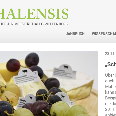
JAHRBUCH
WISSENSCHA
23.11.
„Sch
Über 
auch 
Mahlz
kann 
Beisp
die d
2011 
anbie