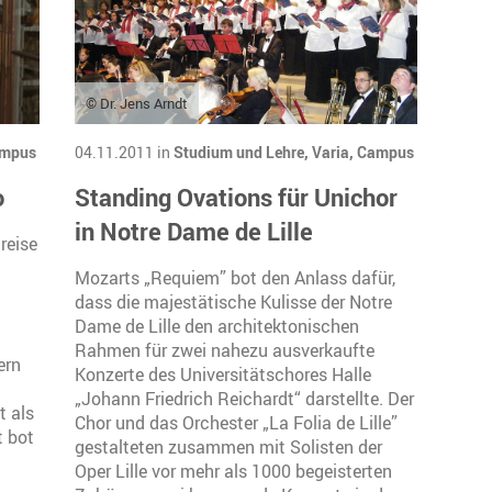
© Dr. Jens Arndt
mpus
04.11.2011 in
Studium und Lehre,
Varia,
Campus
o
Standing Ovations für Unichor
in Notre Dame de Lille
reise
Mozarts „Requiem” bot den Anlass dafür,
dass die majestätische Kulisse der Notre
Dame de Lille den architektonischen
Rahmen für zwei nahezu ausverkaufte
ern
Konzerte des Universitätschores Halle
„Johann Friedrich Reichardt“ darstellte. Der
t als
Chor und das Orchester „La Folia de Lille”
t bot
gestalteten zusammen mit Solisten der
Oper Lille vor mehr als 1000 begeisterten