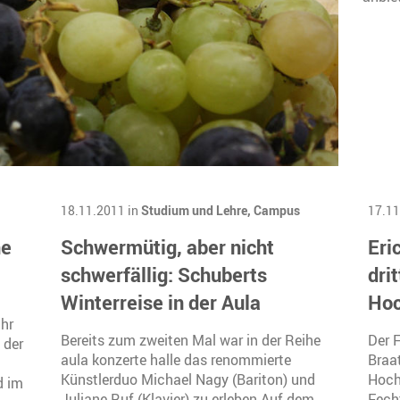
18.11.2011 in
Studium und Lehre,
Campus
17.11
ne
Schwermütig, aber nicht
Eri
schwerfällig: Schuberts
dri
Winterreise in der Aula
Hoc
Uhr
Bereits zum zweiten Mal war in der Reihe
Der 
 der
aula konzerte halle das renommierte
Braa
Künstlerduo Michael Nagy (Bariton) und
Hoch
d im
Juliane Ruf (Klavier) zu erleben.Auf dem
Fech