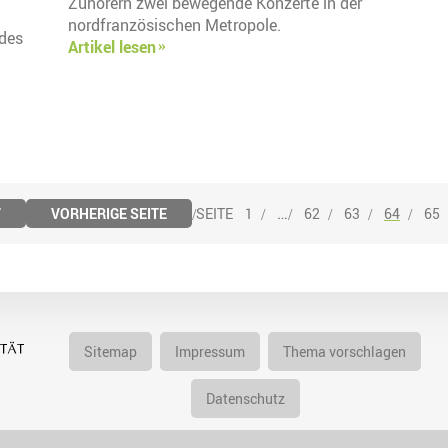
Zuhörern zwei bewegende Konzerte in der
nordfranzösischen Metropole.
des
Artikel lesen
…
V
VORHERIGE SEITE
1
62
63
64
65
Sitemap
Impressum
Thema vorschlagen
Datenschutz