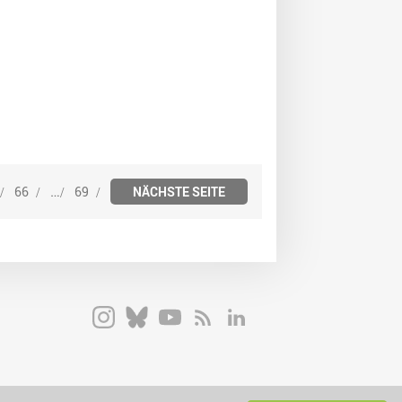
…
66
69
NÄCHSTE SEITE