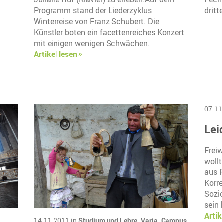
Programm stand der Liederzyklus
dritt
Winterreise von Franz Schubert. Die
Künstler boten ein facettenreiches Konzert
mit einigen wenigen Schwächen.
Artikel lesen
07.11
Lei
Frei
wollt
aus 
Korre
Sozi
sein
Artik
14.11.2011 in
Studium und Lehre,
Varia,
Campus