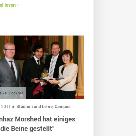
el lesen
ike Glöckner
.2011 in
Studium und Lehre,
Campus
nhaz Morshed hat einiges
 die Beine gestellt“