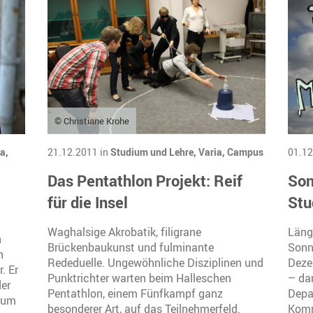
© Christiane Krohe
a,
21.12.2011 in
Studium und Lehre,
Varia,
Campus
01.12
Das Pentathlon Projekt: Reif
Son
für die Insel
Stu
Waghalsige Akrobatik, filigrane
Läng
n
Brückenbaukunst und fulminante
Sonn
n
Rededuelle. Ungewöhnliche Disziplinen und
Deze
. Er
Punktrichter warten beim Halleschen
– dar
der
Pentathlon, einem Fünfkampf ganz
Depa
dium
besonderer Art, auf das Teilnehmerfeld.
Komm