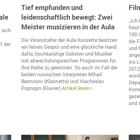
Tief empfunden und
Fil
ale
leidenschaftlich bewegt: Zwei
„Ich 
Meister musizieren in der Aula
freu
 sich
100 
Die Veranstalter der Aula Konzerte besitzen
die F
t der
ein feines Gespür und eine glückliche Hand
und 
h
dafür, hochkarätige Solisten und Musiker
ange
mit abwechslungsreichen Programmen für
ins 
ihre Reihe zu gewinnen. So auch im Fall der
2012
beiden russischen Interpreten Mihail
wurd
Beznosov (Klarinette) und Viacheslav
Depa
Poprugin (Klavier)
Artikel lesen
Komm
geze
und 