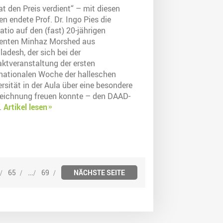
at den Preis verdient“ – mit diesen
n endete Prof. Dr. Ingo Pies die
tio auf den (fast) 20-jährigen
enten Minhaz Morshed aus
adesh, der sich bei der
aktveranstaltung der ersten
rnationalen Woche der halleschen
rsität in der Aula über eine besondere
eichnung freuen konnte – den DAAD-
.
Artikel lesen
…
65
69
NÄCHSTE SEITE