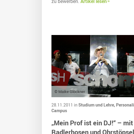
zu bewerben.
Artikel lesen
© Maike Glöckner
28.11.2011 in
Studium und Lehre,
Personali
Campus
„Mein Prof ist ein DJ!“ – mit
Radlerhosen und Ohrstöpse