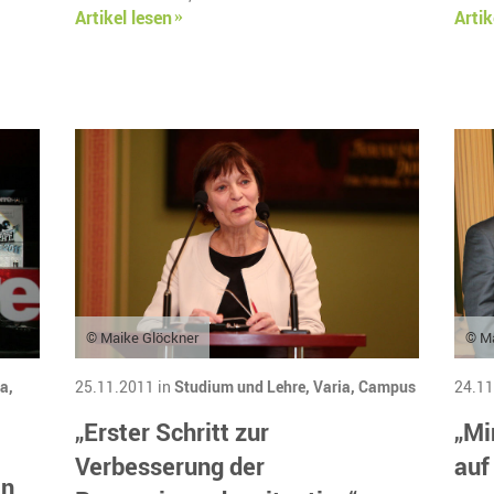
Artikel lesen
Artik
© Maike Glöckner
© Ma
a,
25.11.2011 in
Studium und Lehre,
Varia,
Campus
24.11
„Erster Schritt zur
„Mi
Verbesserung der
auf
ln