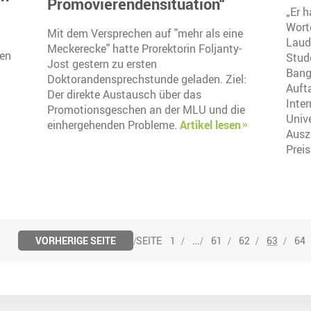
Promovierendensituation“
„Er h
Worte
Mit dem Versprechen auf "mehr als eine
Lauda
Meckerecke" hatte Prorektorin Foljanty-
gen
Stud
Jost gestern zu ersten
Bangl
Doktorandensprechstunde geladen. Ziel:
Auft
Der direkte Austausch über das
Inte
Promotionsgeschen an der MLU und die
Unive
einhergehenden Probleme.
Artikel lesen
Ausz
Preis
…
VORHERIGE SEITE
1
61
62
63
64