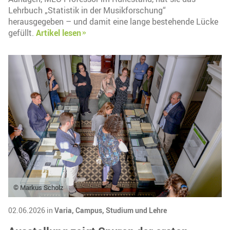
Lehrbuch „Statistik in der Musikforschung“
herausgegeben – und damit eine lange bestehende Lücke
gefüllt.
Artikel lesen
© Markus Scholz
02.06.2026 in
Varia,
Campus,
Studium und Lehre