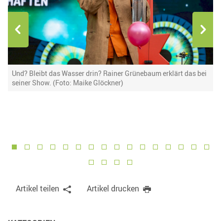
Und? Bleibt das Wasser drin? Rainer Grünebaum erklärt das bei
I
seiner Show. (Foto: Maike Glöckner)
G
1
2
3
4
5
6
7
8
9
10
11
12
13
14
15
16
17
18
19
20
Artikel teilen
Artikel drucken