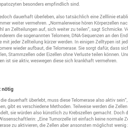
epatozyten besonders empfindlich sind.
edoch dauerhaft überleben, also tatsächlich eine Zelllinie etabl
mmer weiter vermehren. „Normalerweise hören Körperzellen nac
 an Zellteilungen auf, sich weiter zu teilen“, sagt Schmicke. V
 anderem die sogenannten Telomere, DNA-Sequenzen an den End
mit jeder Zellteilung kürzer werden. In einigen Zelltypen ist j
lomere wieder aufbaut, die Telomerase. Sie sorgt dafür, dass sic
n, Stammzellen oder Eizellen ohne Verluste teilen können. Un
en ist sie aktiv, weswegen diese sich krankhaft vermehren.
 nötig
e, die dauerhaft überlebt, muss diese Telomerase also aktiv sein
en, gibt es verschiedene Methoden. Teilweise werden die Zelle
elt, sie würden also künstlich zu Krebszellen gemacht. Doch 
 Wissenschaftlerin: „Eine Tumorzelle ist einfach keine normale Z
omerase zu aktivieren, die Zellen aber ansonsten möglichst wenig