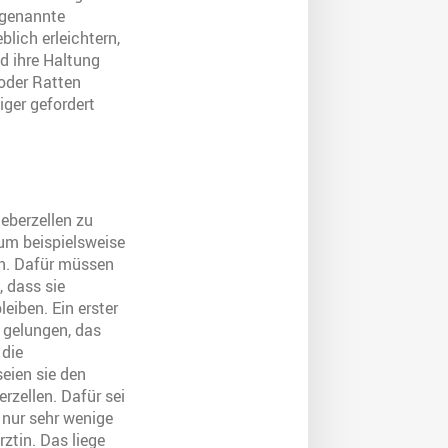
sogenannte
lich erleichtern,
nd ihre Haltung
 oder Ratten
iger gefordert
eberzellen zu
 um beispielsweise
en. Dafür müssen
 dass sie
eiben. Ein erster
 gelungen, das
 die
eien sie den
rzellen. Dafür sei
 nur sehr wenige
ztin. Das liege