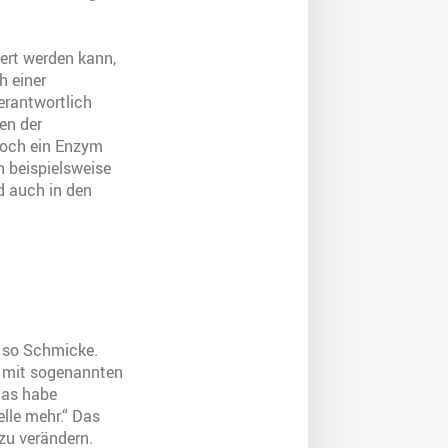
iert werden kann,
h einer
erantwortlich
en der
edoch ein Enzym
h beispielsweise
d auch in den
“, so Schmicke.
n mit sogenannten
das habe
elle mehr.“ Das
 zu verändern.