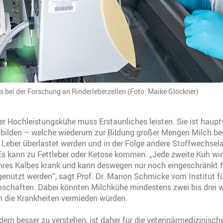
 bei der Forschung an Rinderleberzellen (Foto: Maike Glöckner)
r Hochleistungskühe muss Erstaunliches leisten. Sie ist haupt
 bilden – welche wiederum zur Bildung großer Mengen Milch ben
Leber überlastet werden und in der Folge andere Stoffwechsela
Es kann zu Fettleber oder Ketose kommen. „Jede zweite Kuh wir
hres Kalbes krank und kann deswegen nur noch eingeschränkt f
enutzt werden“, sagt Prof. Dr. Marion Schmicke vom Institut fü
schaften. Dabei könnten Milchkühe mindestens zwei bis drei w
n die Krankheiten vermieden würden.
dern besser zu verstehen, ist daher für die veterinärmedizinisc