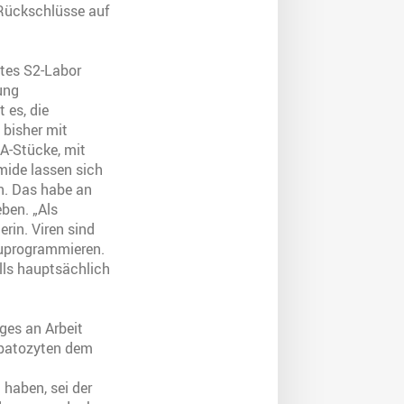
 Rückschlüsse auf
tes S2-Labor
tung
 es, die
 bisher mit
NA-Stücke, mit
mide lassen sich
en. Das habe an
eben. „Als
rin. Viren sind
zuprogrammieren.
lls hauptsächlich
iges an Arbeit
epatozyten dem
haben, sei der