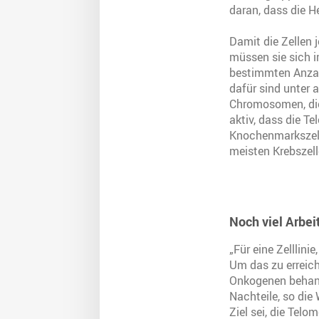
daran, dass die H
Damit die Zellen j
müssen sie sich i
bestimmten Anzahl
dafür sind unter
Chromosomen, die 
aktiv, dass die Te
Knochenmarkszelle
meisten Krebszell
Noch viel Arbeit
„Für eine Zelllini
Um das zu erreich
Onkogenen behand
Nachteile, so die
Ziel sei, die Tel