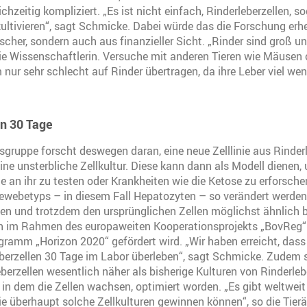
chzeitig kompliziert. „Es ist nicht einfach, Rinderleberzellen, 
ultivieren“, sagt Schmicke. Dabei würde das die Forschung erheb
ischer, sondern auch aus finanzieller Sicht. „Rinder sind groß u
die Wissenschaftlerin. Versuche mit anderen Tieren wie Mäusen
 nur sehr schlecht auf Rinder übertragen, da ihre Leber viel wen
en 30 Tage
gruppe forscht deswegen daran, eine neue Zelllinie aus Rinderl
eine unsterbliche Zellkultur. Diese kann dann als Modell dienen,
an ihr zu testen oder Krankheiten wie die Ketose zu erforsch
Gewebetyps – in diesem Fall Hepatozyten – so verändert werden,
en und trotzdem den ursprünglichen Zellen möglichst ähnlich bl
lich im Rahmen des europaweiten Kooperationsprojekts „BovReg“
ramm „Horizon 2020“ gefördert wird. „Wir haben erreicht, dass
rzellen 30 Tage im Labor überleben“, sagt Schmicke. Zudem s
berzellen wesentlich näher als bisherige Kulturen von Rinderlebe
n dem die Zellen wachsen, optimiert worden. „Es gibt weltweit
ie überhaupt solche Zellkulturen gewinnen können“, so die Tierär