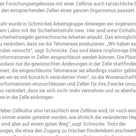
n Forschungsergebnisse mit einer Zelllinie auch tatsächliche
n den entsprechenden Zellen eines ganzen Organismus passiert.
ahr wurde in Schmickes Arbeitsgruppe deswegen ein sogenann
 ein Labor mit der Sicherheitsstufe zwei. Hier sind unter Einhal
cherheitsregeln gentechnische Arbeiten erlaubt. Das ermöglicht
 verändern, dass sie die Telomerase produzieren. „Wir haben es
miden versucht“, sagt Schmicke. Das sind kleine ringförmige D
nformationen in Zellen eingeschleust werden können. Die Plas
 sodass nur die gewünschten Änderungen in der Zelle stattfind
iert, die eingeschleuste Telomerase sei allerdings inaktiv gebli
n wir es mit künstlich veränderten Viren“, so die Wissenschaftle
Erbinformationen einzuschleusen und Zellen für ihre Zwecke um
so verändert, dass sie sich nicht mehr vermehren und so ebenfa
e in die Zelle einbringen.
leber-Zellkultur also tatsächlich eine Zelllinie wird, ist noch ein
s immer wieder getestet werden, wie ähnlich die veränderten H
ir sind aber auf einem guten Weg“, sagt Schmicke. Trotz der
ngen, die etwa den Zugang zu frischen Rinderlebern erschwert 