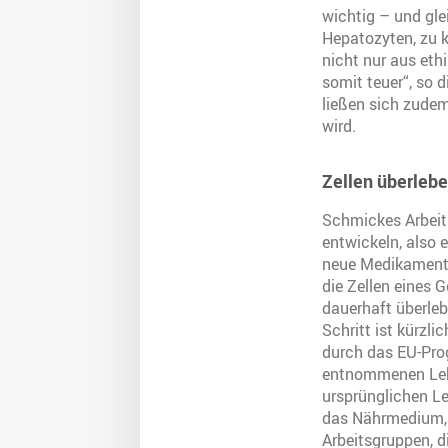
wichtig – und glei
Hepatozyten, zu k
nicht nur aus eth
somit teuer“, so 
ließen sich zudem
wird.
Zellen überleb
Schmickes Arbeits
entwickeln, also 
neue Medikamente 
die Zellen eines 
dauerhaft überleb
Schritt ist kürz
durch das EU-Prog
entnommenen Lebe
ursprünglichen Le
das Nährmedium, i
Arbeitsgruppen, d