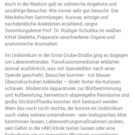
Auch in der Medizin gab es zahlreiche Angebote und
unzählige Besucher. Wie immer sehr gut besucht: Die
Meckelschen Sammlungen. Kuriose, witzige und
nachdenkliche Anekdoten erzählend, zeigte
Sammlungsleiter Prof. Dr. Rüdiger Schultka im weißen
Kittel Skelette, Präparate verschiedener Organe und
anatomische Anomalien.
Im Uniklinikum in der Ernst-Grube-Straße ging es dagegen
um Lebensrettendes: Transfusionsmediziner erklärten
einmal ausführlich, was mit Spenderblut nach einer
Spende geschieht; Besucher konnten - mit blauen
Überziehschuhen bekleidet – direkt hinter die Kulissen
schauen. Modernste Apparaturen zur Blutbestimmung
und Aufbereitung, hermetisch abgeriegelte Reinräume und
große Stickstofftanks konnten dort bestaunt werden.
Wem das noch nicht reichte, der konnte im Uniklinikum
auch vieles weitere unternehmen - sein biologisches Alter
bestimmen lassen, Lebensrettungsmaßnahmen proben,
sein Gehör in der HNO-Klinik testen lassen oder eine
Endoskopie am so genannten Phantom ausprobieren.