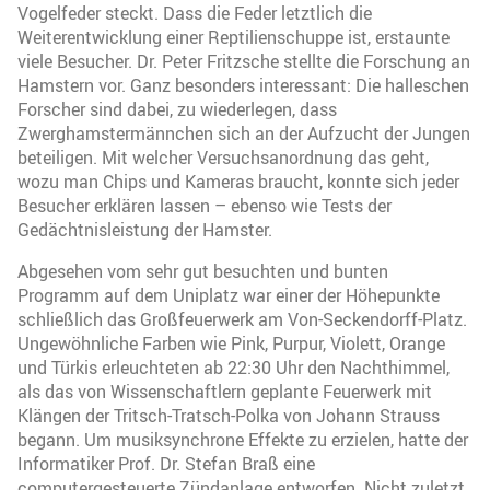
Vogelfeder steckt. Dass die Feder letztlich die
Weiterentwicklung einer Reptilienschuppe ist, erstaunte
viele Besucher. Dr. Peter Fritzsche stellte die Forschung an
Hamstern vor. Ganz besonders interessant: Die halleschen
Forscher sind dabei, zu wiederlegen, dass
Zwerghamstermännchen sich an der Aufzucht der Jungen
beteiligen. Mit welcher Versuchsanordnung das geht,
wozu man Chips und Kameras braucht, konnte sich jeder
Besucher erklären lassen – ebenso wie Tests der
Gedächtnisleistung der Hamster.
Abgesehen vom sehr gut besuchten und bunten
Programm auf dem Uniplatz war einer der Höhepunkte
schließlich das Großfeuerwerk am Von-Seckendorff-Platz.
Ungewöhnliche Farben wie Pink, Purpur, Violett, Orange
und Türkis erleuchteten ab 22:30 Uhr den Nachthimmel,
als das von Wissenschaftlern geplante Feuerwerk mit
Klängen der Tritsch-Tratsch-Polka von Johann Strauss
begann. Um musiksynchrone Effekte zu erzielen, hatte der
Informatiker Prof. Dr. Stefan Braß eine
computergesteuerte Zündanlage entworfen. Nicht zuletzt