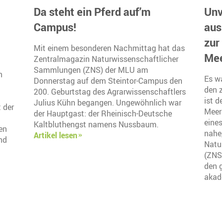
Da steht ein Pferd auf’m
Unv
Campus!
aus
zur
Mit einem besonderen Nachmittag hat das
Mee
Zentralmagazin Naturwissenschaftlicher
Sammlungen (ZNS) der MLU am
n
Es wa
Donnerstag auf dem Steintor-Campus den
den z
200. Geburtstag des Agrarwissenschaftlers
ist d
Julius Kühn begangen. Ungewöhnlich war
 der
Meer
der Hauptgast: der Rheinisch-Deutsche
eines
Kaltbluthengst namens Nussbaum.
en
nahe
Artikel lesen
nd
Natu
(ZNS
den 
akad