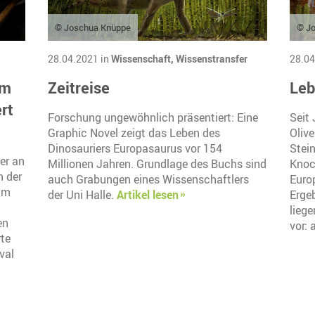
© Joschua Knüppe
© J
28.04.2021 in
Wissenschaft,
Wissenstransfer
28.04
um
Zeitreise
Leb
rt
Forschung ungewöhnlich präsentiert: Eine
Seit 
Graphic Novel zeigt das Leben des
Oliv
Dinosauriers Europasaurus vor 154
Stei
er an
Millionen Jahren. Grundlage des Buchs sind
Knoc
n der
auch Grabungen eines Wissenschaftlers
Euro
 im
der Uni Halle.
Artikel lesen
Erge
liege
en
vor: 
rte
val