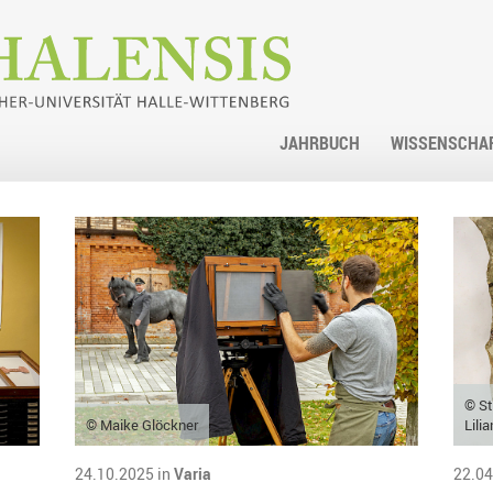
JAHRBUCH
WISSENSCHA
© St
© Maike Glöckner
Lili
24.10.2025 in
Varia
22.04