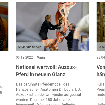
© Markus Scholz
© M
05.12.2022 in
Varia
28.04
National wertvoll: Auzoux-
Von
Pferd in neuem Glanz
hän
Das berühmte Pferdemodell des
Für P
urin
französischen Anatomen Dr. Louis T. J.
Prem
ng
Auzoux ist an der Uni wieder aufgebaut
find
worden. Das über 150 Jahre alte,
in d
lebensgroße Werk wurde aufwändig
Halle