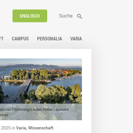
Suche
ENGLISCH
FT
CAMPUS
PERSONALIA
VARIA
ristian Flemming/Lindau Nobel Laureate
tings
.2025 in
Varia,
Wissenschaft