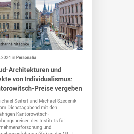
tharina Nitschke
.2024 in
Personalia
ud-Architekturen und
ekte von Individualismus:
torowitsch-Preise vergeben
Michael Seifert und Michael Szedenik
 am Dienstagabend mit den
jährigen Kantorowitsch-
chungspreisen des Instituts für
rnehmensforschung und
rnehmensführung (ifu) an der MLU