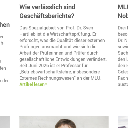
Wie verlässlich sind
MLU
Geschäftsberichte?
Nob
ehen
Das Spezialgebiet von Prof. Dr. Sven
Drei
Hartlieb ist die Wirtschaftsprüfung. Er
beso
er
erforscht, was die Qualität dieser externen
Dr. 
ch-
Prüfungen ausmacht und wie sich die
sowi
Arbeit der Prüferinnen und Prüfer durch
Sach
gesellschaftliche Entwicklungen verändert.
den 
U
Seit Juni 2026 ist er Professor für
den 
den
„Betriebswirtschaftslehre, insbesondere
Gele
Externes Rechnungswesen“ an der MLU.
Fach
h der
Artikel lesen
aust