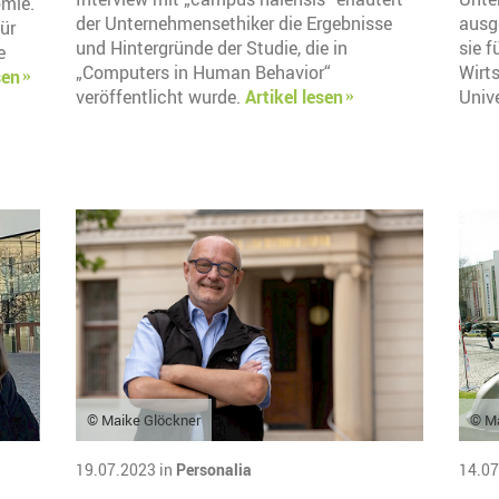
omie.
der Unternehmensethiker die Ergebnisse
ausg
für
und Hintergründe der Studie, die in
sie f
e
„Computers in Human Behavior“
Wirt
sen
veröffentlicht wurde.
Artikel lesen
Unive
© Maike Glöckner
© Ma
19.07.2023 in
Personalia
14.07