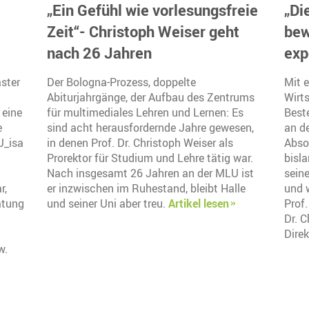
„Ein Gefühl wie vorlesungsfreie
„Di
Zeit“- Christoph Weiser geht
bew
nach 26 Jahren
exp
ster
Der Bologna-Prozess, doppelte
Mit e
Abiturjahrgänge, der Aufbau des Zentrums
Wirt
 eine
für multimediales Lehren und Lernen: Es
Best
e
sind acht herausfordernde Jahre gewesen,
an d
U_isa
in denen Prof. Dr. Christoph Weiser als
Abso
Prorektor für Studium und Lehre tätig war.
bisl
Nach insgesamt 26 Jahren an der MLU ist
sein
r,
er inzwischen im Ruhestand, bleibt Halle
und w
atung
und seiner Uni aber treu.
Artikel lesen
Prof.
Dr. C
Dire
w.