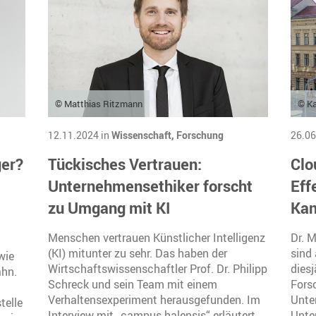
© Matthias Ritzmann
© Ka
12.11.2024 in
Wissenschaft,
Forschung
26.06
ger?
Tückisches Vertrauen:
Clo
Unternehmensethiker forscht
Eff
zu Umgang mit KI
Kan
Menschen vertrauen Künstlicher Intelligenz
Dr. 
(KI) mitunter zu sehr. Das haben der
sind
wie
Wirtschaftswissenschaftler Prof. Dr. Philipp
dies
ahn.
Schreck und sein Team mit einem
Fors
Verhaltensexperiment herausgefunden. Im
Unte
telle
Interview mit „campus halensis“ erläutert
Unte