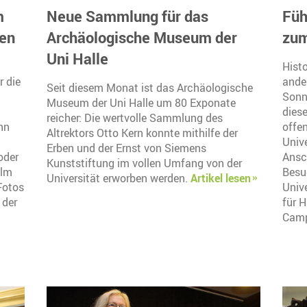
m
Neue Sammlung für das
Füh
en
Archäologische Museum der
zum
Uni Halle
Hist
r die
ande
Seit diesem Monat ist das Archäologische
Sonnt
Museum der Uni Halle um 80 Exponate
dies
reicher: Die wertvolle Sammlung des
nn
offe
Altrektors Otto Kern konnte mithilfe der
Unive
Erben und der Ernst von Siemens
oder
Ansc
Kunststiftung im vollen Umfang von der
ilm
Besu
Universität erworben werden.
Artikel lesen
Fotos
Univ
 der
für 
Camp