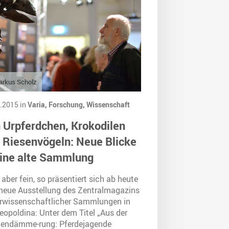
arkus Scholz
.2015 in
Varia,
Forschung,
Wissenschaft
 Urpferdchen, Krokodilen
 Riesenvögeln: Neue Blicke
eine alte Sammlung
 aber fein, so präsentiert sich ab heute
 neue Ausstellung des Zentralmagazins
rwissenschaftlicher Sammlungen in
eopoldina: Unter dem Titel „Aus der
endämme-rung: Pferdejagende