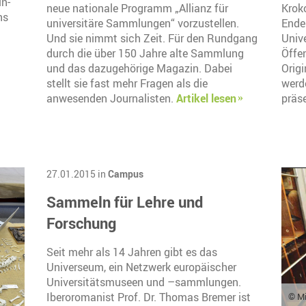
n-
neue nationale Programm „Allianz für
Kroko
hs
universitäre Sammlungen“ vorzustellen.
Ende
Und sie nimmt sich Zeit. Für den Rundgang
Unive
durch die über 150 Jahre alte Sammlung
Öffe
und das dazugehörige Magazin. Dabei
Origi
stellt sie fast mehr Fragen als die
werd
anwesenden Journalisten.
Artikel lesen
präse
27.01.2015 in
Campus
Sammeln für Lehre und
Forschung
Seit mehr als 14 Jahren gibt es das
Universeum, ein Netzwerk europäischer
Universitätsmuseen und –sammlungen.
Iberoromanist Prof. Dr. Thomas Bremer ist
© Mi