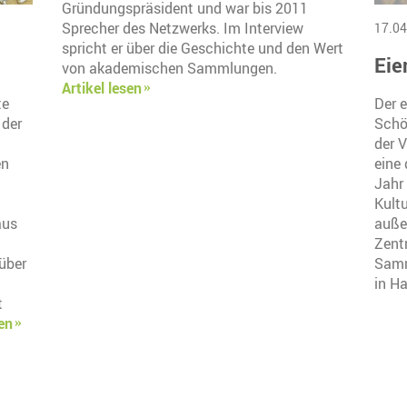
Gründungspräsident und war bis 2011
Sprecher des Netzwerks. Im Interview
17.04
spricht er über die Geschichte und den Wert
Eie
von akademischen Sammlungen.
Artikel lesen
te
Der 
 der
Schön
der 
en
eine 
Jahr
Kult
aus
auße
Zent
über
Samm
in H
t
sen