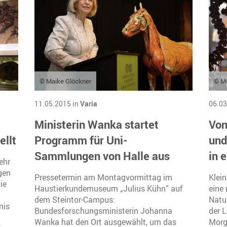
© Maike Glöckner
© M
11.05.2015 in
Varia
06.03
Ministerin Wanka startet
Von
ellt
Programm für Uni-
und
Sammlungen von Halle aus
in 
ehr
gen
Pressetermin am Montagvormittag im
Klein
ie
Haustierkundemuseum „Julius Kühn“ auf
eine
dem Steintor-Campus:
Natu
nis
Bundesforschungsministerin Johanna
der L
Wanka hat den Ort ausgewählt, um das
Morg