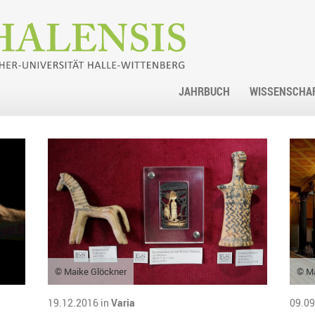
JAHRBUCH
WISSENSCHA
© Maike Glöckner
© Ma
19.12.2016 in
Varia
09.09