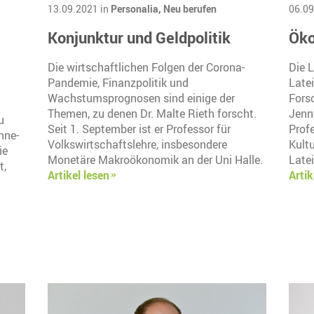
13.09.2021 in
Personalia,
Neu berufen
06.09
Konjunktur und Geldpolitik
Öko
Die wirtschaftlichen Folgen der Corona-
Die 
Pandemie, Finanzpolitik und
Late
Wachstumsprognosen sind einige der
Fors
Themen, zu denen Dr. Malte Rieth forscht.
Jenn
u
Seit 1. September ist er Professor für
Profe
nne-
Volkswirtschaftslehre, insbesondere
Kult
ie
Monetäre Makroökonomik an der Uni Halle.
Latei
t,
Artikel lesen
Artik