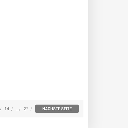
…
14
27
NÄCHSTE SEITE