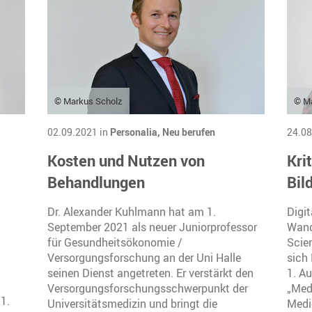
© Markus Scholz
© Ma
02.09.2021 in
Personalia,
Neu berufen
24.08
Kosten und Nutzen von
Kri
Behandlungen
Bil
Dr. Alexander Kuhlmann hat am 1.
Digit
September 2021 als neuer Juniorprofessor
Wand
für Gesundheitsökonomie /
Scie
Versorgungsforschung an der Uni Halle
sich 
seinen Dienst angetreten. Er verstärkt den
1. Au
Versorgungsforschungsschwerpunkt der
„Med
1.
Universitätsmedizin und bringt die
Medie