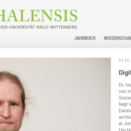
JAHRBUCH
WISSENSCHA
11.11.
Digi
Dr. Hu
von I
Sozia
liegt
Darst
archä
er Ju
Uni H