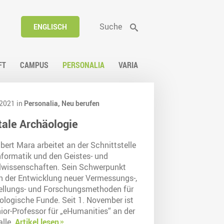
Suche
ENGLISCH
FT
CAMPUS
PERSONALIA
VARIA
2021 in
Personalia,
Neu berufen
tale Archäologie
bert Mara arbeitet an der Schnittstelle
nformatik und den Geistes- und
lwissenschaften. Sein Schwerpunkt
 in der Entwicklung neuer Vermessungs-,
ellungs- und Forschungsmethoden für
ologische Funde. Seit 1. November ist
nior-Professor für „eHumanities“ an der
alle.
Artikel lesen