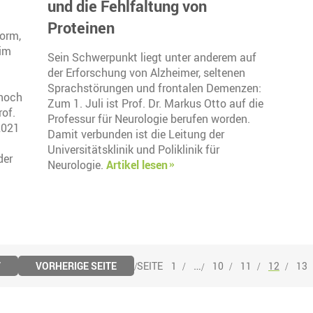
und die Fehlfaltung von
Proteinen
Form,
 im
Sein Schwerpunkt liegt unter anderem auf
der Erforschung von Alzheimer, seltenen
Sprachstörungen und frontalen Demenzen:
 noch
Zum 1. Juli ist Prof. Dr. Markus Otto auf die
rof.
Professur für Neurologie berufen worden.
2021
Damit verbunden ist die Leitung der
Universitätsklinik und Poliklinik für
der
Neurologie.
Artikel lesen
…
V
VORHERIGE SEITE
1
10
11
12
13