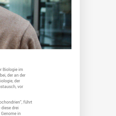
r Biologie im
ei, der an der
ologie, der
ustausch, vor
ochondrien“, führt
 diese drei
e Genome in