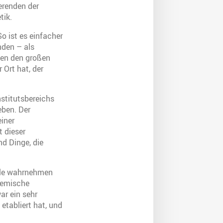
erenden der
tik.
o ist es einfacher
nden – als
gen den großen
 Ort hat, der
nstitutsbereichs
eben. Der
einer
 dieser
d Dinge, die
alle wahrnehmen
ademische
ar ein sehr
etabliert hat, und