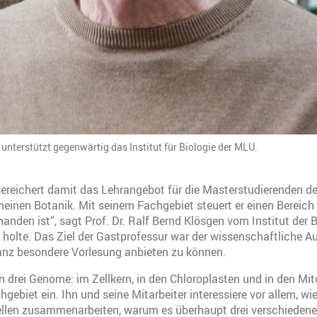
unterstützt gegenwärtig das Institut für Biologie der MLU.
ereichert damit das Lehrangebot für die Masterstudierenden de
meinen Botanik. Mit seinem Fachgebiet steuert er einen Bereich b
nden ist“, sagt Prof. Dr. Ralf Bernd Klösgen vom Institut der Bi
 holte. Das Ziel der Gastprofessur war der wissenschaftliche A
ganz besondere Vorlesung anbieten zu können.
n drei Genome: im Zellkern, in den Chloroplasten und in den Mit
hgebiet ein. Ihn und seine Mitarbeiter interessiere vor allem, wie
llen zusammenarbeiten, warum es überhaupt drei verschieden