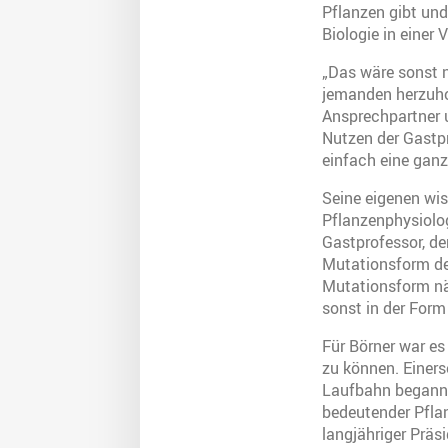
Pflanzen gibt und
Biologie in einer
„Das wäre sonst n
jemanden herzuhol
Ansprechpartner u
Nutzen der Gastpr
einfach eine ganz
Seine eigenen wis
Pflanzenphysiolo
Gastprofessor, de
Mutationsform de
Mutationsform nä
sonst in der For
Für Börner war e
zu können. Einers
Laufbahn begann. 
bedeutender Pflan
langjähriger Präs