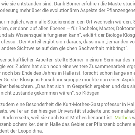
 wie sie entstanden sind. Dank Börner erfuhren die Masterstudi
 Vorlesung mehr über die evolutionären Aspekte der Pflanzengene
ur möglich, wenn alle Studierenden den Ort wechseln würden. S
en, der dann auf allen Ebenen – für Bachelor, Master, Doktora
nd als Wissensquelle fungieren kann“, erklärt der Biologe Klös
ofessur. Der Vorteil ergibt sich daraus, dass man „jemanden vor
 andere Sichtweise auf den gleichen Sachverhalt mitbringt“.
senschaftlichen Arbeiten stellte Börner in einem Seminar des I
gie vor. Zudem hat sich noch eine weitere Zusammenarbeit erg
r noch bis Ende des Jahres in Halle ist, forscht schon lange an 
r Gerste. Klösgens Forschungsgruppe möchte nun einen Aspekt
her beleuchten. „Das hat sich im Gespräch ergeben und das sin
m nicht zustande gekommen wären“, so Klösgen.
s zudem eine Besonderheit die Kurt-Mothes-Gastprofessur in H
eits, weil er an der hiesigen Universität studierte und seine ak
Andererseits, weil sie nach Kurt Mothes benannt ist.
Mothes
w
zenbiochemiker, der in Halle das Gebiet der Pflanzenbiochemie 
ident der Leopoldina.