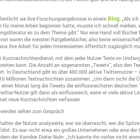
Blog
ffentlicht sie ihre Forschungsergebnisse in einem
: „Als ich
e für meine Arbeit begonnen hatte, musste ich schnell merken, 
gsliteratur es zu dem Thema gibt.“ Nur eine Hand voll Bücher h
on waren die meisten Ratgeberbücher, also keine wissenschaft
ria ihre Arbeit für jeden Interessierten öffentlich zugänglich m
Art Kurznachrichtendienst, mit dem jeder Nutzer Texte im Umfa
breiten kann. Die Anzahl an sogenannten „Tweets“, also den Tex
iert. In Deutschland gibt es über 480.000 aktive Twitternutzer 
6 Millionen Textnachrichten zusammen. „Um dann nicht die Ü
ch einen Monat lang die Tweets der einflussreichsten deutschen 
itter-Nutzer gilt dann als einflussreich, wenn er viele aktive Le
at neue Kurznachrichten verfassen.
 werden selten zum Gespräch
halten der Nutzer analysierte, war sie überrascht, wer die Spitz
führt: Es war nicht etwa ein großes Unternehmen oder eine der 
ern der Komiker Dieter Nuhr. „Ich kannte ihn vorher nicht einma