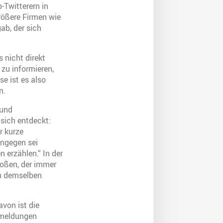
-Twitterern in
rößere Firmen wie
ab, der sich
 nicht direkt
 zu informieren,
se ist es also
n.
 und
 sich entdeckt:
r kurze
ingegen sei
 erzählen.“ In der
toßen, der immer
ch demselben
avon ist die
usmeldungen