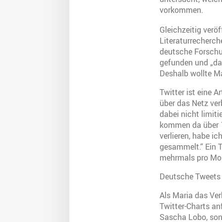
vorkommen.
Gleichzeitig verö
Literaturrecherch
deutsche Forschun
gefunden und „dav
Deshalb wollte Ma
Twitter ist eine 
über das Netz ver
dabei nicht limit
kommen da über 1
verlieren, habe i
gesammelt.“ Ein Tw
mehrmals pro Mon
Deutsche Tweets
Als Maria das Ver
Twitter-Charts an
Sascha Lobo, sond