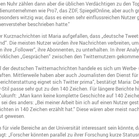
en Nuhr zählen dann aber die üblichen Verdächtigen zu den Top
ienunternehmen wie Pro7, das ZDF, SpiegelOnline, aber auch g
esonders witzig war, dass es einen sehr einflussreichen Nutzer g
enversteher beschrieben hatte.“
er Kurznachrichten ist Maria aufgefallen, dass „deutsche Tweets
sind“. Die meisten Nutzer würden ihre Nachrichten verbreiten, um
ihre „Follower“, ihre Abonnenten, zu unterhalten. In ihrer Analy
 wirklichen „Gesprächen“ zwischen den Twitternutzern gekomme
l der deutschen Twitternachrichten handele es sich um Werbe-
ten. Mittlerweile haben aber auch Journalisten den Dienst für
erichterstattung eignet sich Twitter prima“, bestätigt Maria: De
-Stil passe sehr gut zu den 140 Zeichen. Für längere Berichte h
 Zukunft: „Man kann keine komplette Geschichte auf 140 Zeichen
 sei des anders: „Bei meiner Arbeit bin ich auf einen Nutzer ges
chten in 140 Zeichen erzählt hat.“ Diese wären aber meist na
t gewesen.
für viele Bereiche an der Universität interessant sein könnte, d
gt: „Forscher könnten parallel zu ihrer Forschung kurze Stat