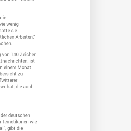
 die
wie wenig
atte sie
lichen Arbeiten.“
achen.
ng von 140 Zeichen
tnachrichten, ist
– in einem Monat
bersicht zu
Twitterer
ser hat, die auch
e der deutschen
Internetikonen wie
l“, gibt die