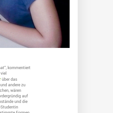
 hat“, kommentiert
viel
r
über das
t und andere zu
ichen, wären
ordergründig auf
mstände und die
k-Studentin
bestimmte Formen