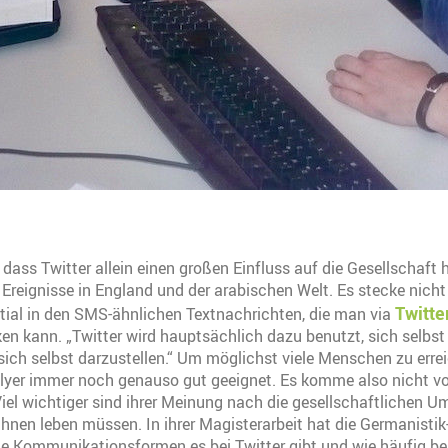
, dass Twitter allein einen großen Einfluss auf die Gesellschaft
Ereignisse in England und der arabischen Welt. Es stecke nicht 
Twitte
tial in den SMS-ähnlichen Textnachrichten, die man via
ken kann. „Twitter wird hauptsächlich dazu benutzt, sich selbs
 sich selbst darzustellen.“ Um möglichst viele Menschen zu erre
Flyer immer noch genauso gut geeignet. Es komme also nicht v
el wichtiger sind ihrer Meinung nach die gesellschaftlichen U
ihnen leben müssen. In ihrer Magisterarbeit hat die Germanisti
he Kommunikationsformen es bei Twitter gibt und wie häufig 