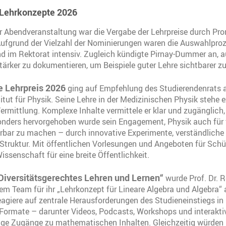
 Lehrkonzepte 2026
 Abendveranstaltung war die Vergabe der Lehrpreise durch Pro
ufgrund der Vielzahl der Nominierungen waren die Auswahlproz
 im Rektorat intensiv. Zugleich kündigte Pirnay-Dummer an, a
stärker zu dokumentieren, um Beispiele guter Lehre sichtbarer 
e Lehrpreis 2026
ging auf Empfehlung des Studierendenrats an
itut für Physik. Seine Lehre in der Medizinischen Physik stehe 
Vermittlung. Komplexe Inhalte vermittele er klar und zugänglich, 
nders hervorgehoben wurde sein Engagement, Physik auch für
hrbar zu machen – durch innovative Experimente, verständliche
 Struktur. Mit öffentlichen Vorlesungen und Angeboten für Schü
issenschaft für eine breite Öffentlichkeit.
Diversitätsgerechtes Lehren und Lernen“
wurde Prof. Dr. 
em Team für ihr „Lehrkonzept für Lineare Algebra und Algebra“
eagiere auf zentrale Herausforderungen des Studieneinstiegs i
 Formate – darunter Videos, Podcasts, Workshops und interakt
ltige Zugänge zu mathematischen Inhalten. Gleichzeitig würde