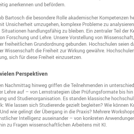
itig anerkennen und befördern.
ob Bartosch die besondere Rolle akademischer Kompetenzen he
mit Unsicherheit umzugehen, komplexe Probleme zu analysieren 
Situationen handlungsfähig zu bleiben. Ein zentraler Teil der
 von Forschung und Lehre. Unsere Vorstellung von Wissenschaft,
r freiheitlichen Grundordnung gebunden. Hochschulen seien da
er Wissenschaft die Freiheit zur Wirkung gewähre. Hochschule
ng, sich für diese Freiheit einzusetzen.
vielen Perspektiven
n Nachmittag hinweg griffen die Teilnehmenden in unterschied
er Lehre auf – von Lernstrategien über Prüfungsformate bis hin
rung und Studienorganisation. Es standen klassische hochschu
ck: Wie lassen sich Studierende gezielt begleiten? Wie können
Und wie gelingt der Übergang in die Praxis? Mehrere Workshops
stlicher Intelligenz auseinander – von konkreten Anwendunge
hin zu Fragen wissenschaftlichen Arbeitens mit KI.