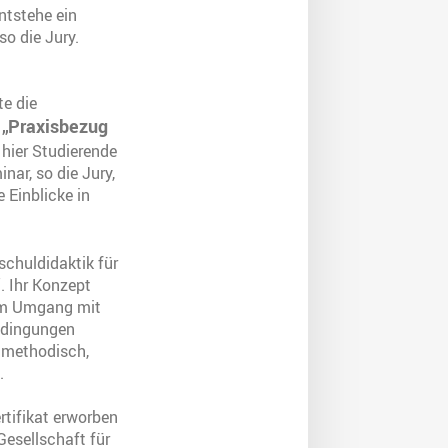
ntstehe ein
so die Jury.
e die
„Praxisbezug
 hier Studierende
nar, so die Jury,
 Einblicke in
chuldidaktik für
. Ihr Konzept
lem Umgang mit
Bedingungen
d methodisch,
.
tifikat erworben
esellschaft für