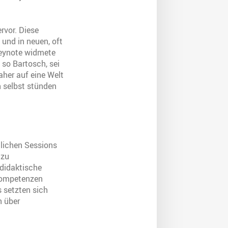
rvor. Diese
und in neuen, oft
 Keynote widmete
 so Bartosch, sei
her auf eine Welt
n selbst stünden
lichen Sessions
 zu
ldidaktische
 Kompetenzen
 setzten sich
n über