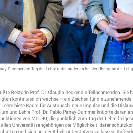
rnay-Dummer am Tag der Lehre unter anderem bei der Übergabe der Lehrpr
ßte Rektorin Prof. Dr. Claudia Becker die Teilnehmenden. Sie h
iligten kontinuierlich wachse – ein Zeichen für die zunehmende
r Lehre biete Raum für Austausch, neue Impulse und die Diskus
dium und Lehre Prof. Dr. Pablo Pirnay-Dummer knüpfte daran an.
nktionen von MLU-KI, die pünktlich zum Tag der Lehre freiges
 allen Universitätsangehörigen die Möglichkeit, datenschutzko
 chatten und sich bei der Arbeit unterstützen zu lassen. Außer