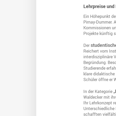
Lehrpreise und
Ein Höhepunkt der
Pirnay-Dummer. A
Kommissionen und
Projekte künftig 
studentisch
Der
Reichert vom Inst
interdisziplinäre 
Begründung. Beso
Studierende erfa
klare didaktische
Schüler öffne er W
„
In der Kategorie
Waldecker mit ihr
Ihr Lehrkonzept r
Unterschiedliche
schafften vielfä