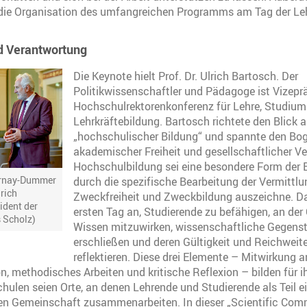
die Organisation des umfangreichen Programms am Tag der Le
nd Verantwortung
Die Keynote hielt Prof. Dr. Ulrich Bartosch. Der
Politikwissenschaftler und Pädagoge ist Vizepr
Hochschulrektorenkonferenz für Lehre, Studiu
Lehrkräftebildung. Bartosch richtete den Blick 
„hochschulischer Bildung“ und spannte den Bo
akademischer Freiheit und gesellschaftlicher V
Hochschulbildung sei eine besondere Form der B
irnay-Dummer
durch die spezifische Bearbeitung der Vermittl
rich
Zweckfreiheit und Zweckbildung auszeichne. D
ident der
ersten Tag an, Studierende zu befähigen, an der
 Scholz)
Wissen mitzuwirken, wissenschaftliche Gegens
erschließen und deren Gültigkeit und Reichweite
reflektieren. Diese drei Elemente – Mitwirkung a
, methodisches Arbeiten und kritische Reflexion – bilden für i
hulen seien Orte, an denen Lehrende und Studierende als Teil e
en Gemeinschaft zusammenarbeiten. In dieser „Scientific Co