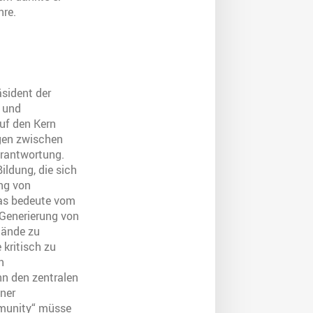
hre.
äsident der
m und
auf den Kern
gen zwischen
erantwortung.
ildung, die sich
ung von
as bedeute vom
 Generierung von
tände zu
 kritisch zu
n
hn den zentralen
iner
mmunity“ müsse