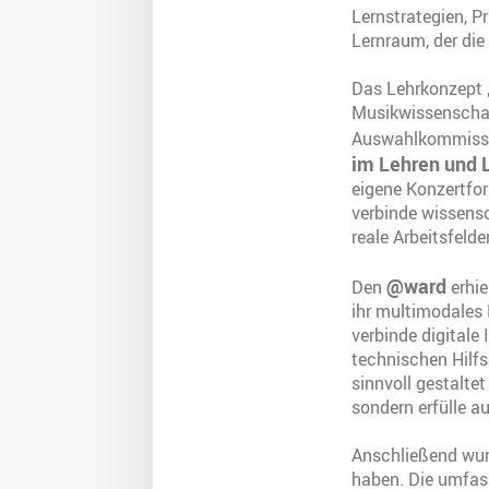
Lernstrategien, P
Lernraum, der die
Das Lehrkonzept 
Musikwissenschaf
Auswahlkommissio
im Lehren und 
eigene Konzertfor
verbinde wissensc
reale Arbeitsfelde
@ward
Den
erhie
ihr multimodales 
verbinde digital
technischen Hilfs
sinnvoll gestalte
sondern erfülle a
Anschließend wur
haben. Die umfass