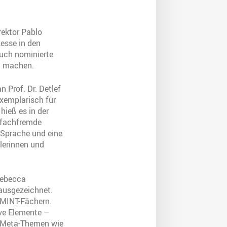
rektor Pablo
esse in den
uch nominierte
zu machen.
 Prof. Dr. Detlef
exemplarisch für
hieß es in der
 fachfremde
 Sprache und eine
lerinnen und
Rebecca
 ausgezeichnet.
n MINT-Fächern.
ive Elemente –
n Meta-Themen wie