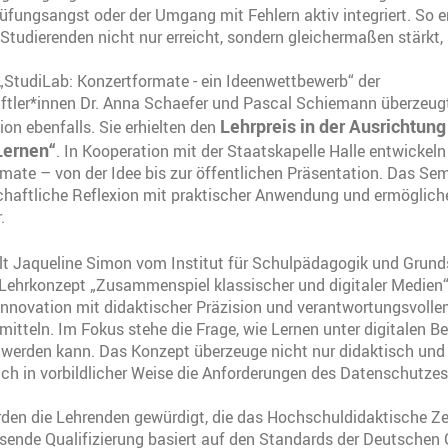
rüfungsangst oder der Umgang mit Fehlern aktiv integriert. So e
 Studierenden nicht nur erreicht, sondern gleichermaßen stärkt, 
„StudiLab: Konzertformate - ein Ideenwettbewerb“ der
tler*innen Dr. Anna Schaefer und Pascal Schiemann überzeugt
Lehrpreis in der Ausrichtung
n ebenfalls. Sie erhielten den
Lernen“
. In Kooperation mit der Staatskapelle Halle entwickeln
mate – von der Idee bis zur öffentlichen Präsentation. Das Semi
haftliche Reflexion mit praktischer Anwendung und ermögliche
r.
lt Jaqueline Simon vom Institut für Schulpädagogik und Grunds
Lehrkonzept „Zusammenspiel klassischer und digitaler Medien“
e Innovation mit didaktischer Präzision und verantwortungsvol
mitteln. Im Fokus stehe die Frage, wie Lernen unter digitalen 
t werden kann. Das Konzept überzeuge nicht nur didaktisch un
uch in vorbildlicher Weise die Anforderungen des Datenschutzes
den die Lehrenden gewürdigt, die das Hochschuldidaktische Zer
ende Qualifizierung basiert auf den Standards der Deutschen G