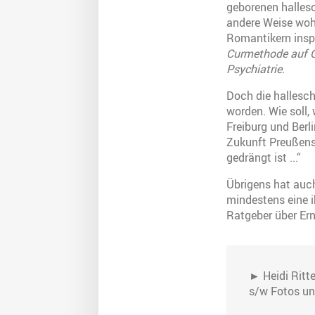
geborenen halles
andere Weise wohl
Romantikern inspi
Curmethode auf G
Psychiatrie
.
Doch die hallesch
worden. Wie soll,
Freiburg und Berli
Zukunft Preußens,
gedrängt ist ...“
Übrigens hat auch
mindestens eine i
Ratgeber über Ern
► Heidi Ritte
s/w Fotos un