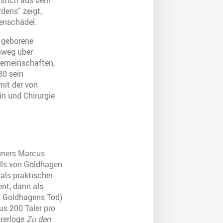
erstich aus dem
rdens“ zeigt,
enschädel.
9 geborene
mweg über
sgemeinschaften,
80 sein
mit der von
n und Chirurgie
ziners Marcus
alls von Goldhagen
als praktischer
ent, dann als
ch Goldhagens Tod)
us 200 Taler pro
urerloge
Zu den