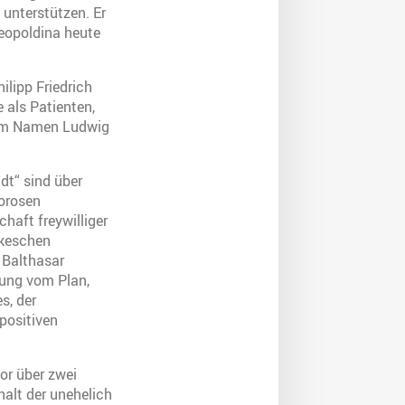
u unterstützen. Er
eopoldina heute
ilipp Friedrich
 als Patienten,
 dem Namen Ludwig
dt“ sind über
gorosen
haft freywilliger
ckeschen
 Balthasar
rung vom Plan,
s, der
positiven
or über zwei
alt der unehelich