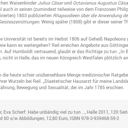
chen Waisenkinder
Julius Cäsar
und
Octavianus Augustus Cäsa
 auch in seinen (zumindest teilweise von dem Franzosen Phili
rierten) 1803 publizierten
Rhapsodieen über die Anwendung de
eisteszerrüttungen
. Wenig später (1808) gibt er dieser seiner
e Universität ist bereits im Herbst 1806 auf Geheiß Napoleons
 wie kann es weitergehen? Reil erreichen Angebote aus Götting
n. Auf Humboldt vertrauend, glaubt er das Richtige zu tun: „In Be
 nicht in Halle, das im neuen Königreich Westfalen plötzlich 
 die heute schier unübersehbare Menge medizinischer Ratgeber
hrer Wurzeln bei Reil. „Diaetetischer Hausarzt für meine Landsl
ährung, Bewegung und Sexualität, der im Jahr 1785 erschien.
r, Eva Scherf: Habe unbändig viel zu tun …, Halle 2011, 120 Seit
d 60 s/w Abbildungen, 12,80 Euro, ISBN 978-3-939468-59-2