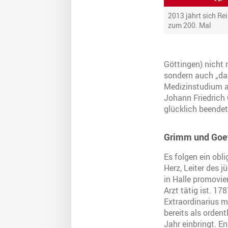
2013 jährt sich Re
zum 200. Mal
Göttingen) nicht 
sondern auch „das
Medizinstudium an
Johann Friedrich
glücklich beendet
Grimm und Goet
Es folgen ein obl
Herz, Leiter des 
in Halle promovie
Arzt tätig ist. 17
Extraordinarius m
bereits als orden
Jahr einbringt. E