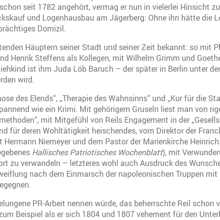
r schon seit 1782 angehört, vermag er nun in vielerlei Hinsicht z
tückskauf und Logenhausbau am Jägerberg: Ohne ihn hätte die L
prächtiges Domizil.
utenden Häuptern seiner Stadt und seiner Zeit bekannt: so mit Ph
d Henrik Steffens als Kollegen, mit Wilhelm Grimm und Goethe
iehkind ist ihm Juda Löb Baruch – der später in Berlin unter
rden wird.
nose des Elends“, „Therapie des Wahnsinns“ und „Kur für die Sta
annend wie ein Krimi. Mit gehörigem Gruseln liest man von ri
ethoden“, mit Mitgefühl von Reils Engagement in der „Gesellsc
d für deren Wohltätigkeit heischendes, vom Direktor der Fran
t Hermann Niemeyer und dem Pastor der Marienkirche Heinrich
egebenes
Hallisches Patriotisches Wochenblatt
), mit Verwunde
rort zu verwandeln – letzteres wohl auch Ausdruck des Wunsche
weiflung nach dem Einmarsch der napoleonischen Truppen mit 
begegnen.
lungene PR-Arbeit nennen würde, das beherrschte Reil schon v
um Beispiel als er sich 1804 und 1807 vehement für den Unterh