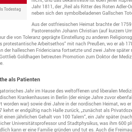
nicht, und das bekannteste ist eben jener Kupf
Jahr 1811, der „Reil als Ritter des Roten Adler-O
ils Todestag
neben sich den symbolbeladenen Gallschen Tot
Aus der ostfriesischen Heimat brachte der 175
Pastorensohn Johann Christian (auf kurzem U
nur die von Toleranz geprägte Einstellung zu anderen Religion
 protestantische Arbeitsethos“ mit nach Preußen, wo er ab 17
 der halleschen Fridericiana fortsetzte und zwei Jahre später 
 Gottlieb Goldhagen betreuten Promotion zum Doktor der Medizi
e.
he als Patienten
igatorisches Jahr im Hause des weltoffenen und liberalen Medi
jüdischen Krankenhauses in Berlin (der einige Jahre zuvor ebenf
rt worden war) sowie drei Jahre in der nordischen Heimat, wo er 
87 kehrt er endgültig nach Halle zurück, „zunächst als Privatdoz
it einen jährlichen Gehalt von 100 Talern“, ein Jahr später (na
tlicher Universitätsprofessor und Stadtphysikus, was ihm 600 pl
ndlich kann er eine Familie gründen und tut es. Auch die Freima