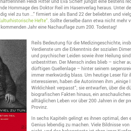
haftlerinnen Heidi Ritter und Eva Scherf jüngst eine bestens re
sende Hommage des Doktor Reil im Hasenverlag heraus. Unter 
ig viel zu tun …“ firmiert sie als Band 22 der beliebten und vie
ulturhistorische Hefte“
. Sollte derselbe dann etwa nicht mehr vo
m kommenden Jahr eine Nachauflage zum 200. Todestag!
Reils Bedeutung für die Medizingeschichte, ins
Verdienste um die Erkenntnis der sozialen Dime
und psychischer Leiden sowie ihrer Heilung sind
unbestritten. Der Mensch indes blieb – sicher 
dürftigen Quellenlage – hinter seinem segensre
immer merkwürdig blass. Um heutige Leser für i
interessieren, haben die Autorinnen ihm „einige 
Wirklichkeit verpasst“; sie entwarfen, über die d
biografischen Fakten hinaus, ein anschauliches
alltäglichen Leben vor über 200 Jahren in der p
Provinz.
In sechs Kapiteln gelingt es ihnen optimal, den 
Genius lebendig zu machen. Viele Bildnisse von R