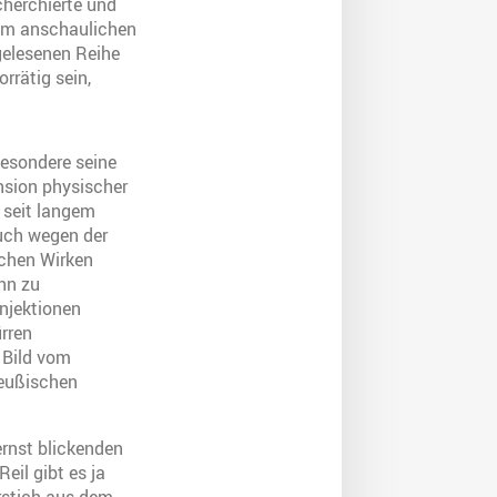
cherchierte und
dem anschaulichen
lgelesenen Reihe
rrätig sein,
besondere seine
nsion physischer
 seit langem
auch wegen der
ichen Wirken
hn zu
Injektionen
ürren
 Bild vom
reußischen
ernst blickenden
eil gibt es ja