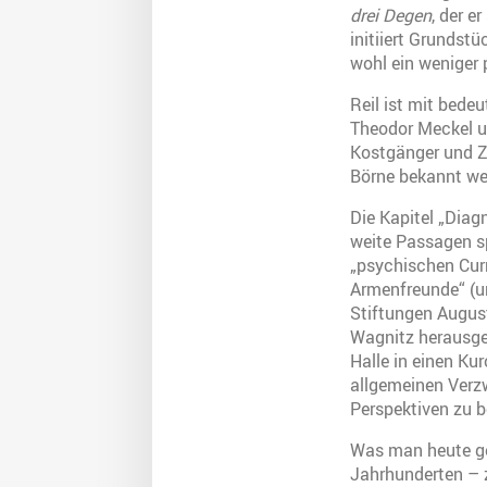
drei Degen
, der e
initiiert Grunds
wohl ein weniger 
Reil ist mit bede
Theodor Meckel un
Kostgänger und Z
Börne bekannt we
Die Kapitel „Diag
weite Passagen sp
„psychischen Curm
Armenfreunde“ (un
Stiftungen Augus
Wagnitz herausg
Halle in einen Ku
allgemeinen Verz
Perspektiven zu 
Was man heute ge
Jahrhunderten – z