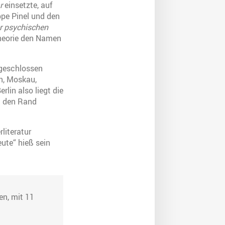
r
einsetzte, auf
ppe Pinel und den
r psychischen
 Theorie den Namen
 geschlossen
en, Moskau,
rlin also liegt die
an den Rand
literatur
eute“ hieß sein
en, mit 11