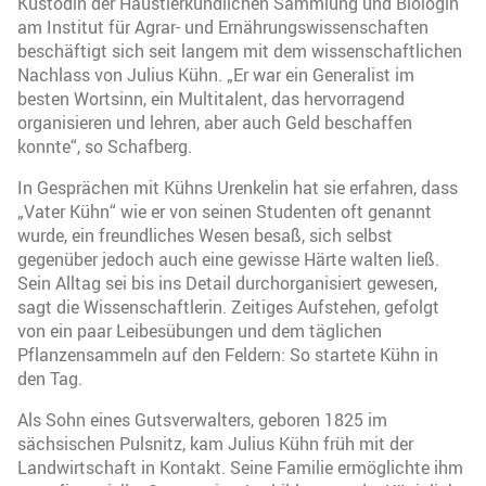
Kustodin der Haustierkundlichen Sammlung und Biologin
am Institut für Agrar- und Ernährungswissenschaften
beschäftigt sich seit langem mit dem wissenschaftlichen
Nachlass von Julius Kühn. „Er war ein Generalist im
besten Wortsinn, ein Multitalent, das hervorragend
organisieren und lehren, aber auch Geld beschaffen
konnte“, so Schafberg.
In Gesprächen mit Kühns Urenkelin hat sie erfahren, dass
„Vater Kühn“ wie er von seinen Studenten oft genannt
wurde, ein freundliches Wesen besaß, sich selbst
gegenüber jedoch auch eine gewisse Härte walten ließ.
Sein Alltag sei bis ins Detail durchorganisiert gewesen,
sagt die Wissenschaftlerin. Zeitiges Aufstehen, gefolgt
von ein paar Leibesübungen und dem täglichen
Pflanzensammeln auf den Feldern: So startete Kühn in
den Tag.
Als Sohn eines Gutsverwalters, geboren 1825 im
sächsischen Pulsnitz, kam Julius Kühn früh mit der
Landwirtschaft in Kontakt. Seine Familie ermöglichte ihm