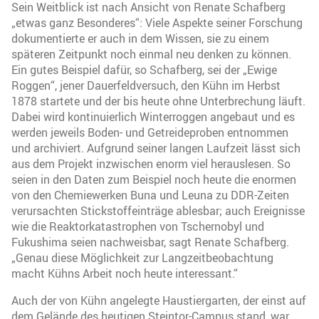
Sein Weitblick ist nach Ansicht von Renate Schafberg
„etwas ganz Besonderes“: Viele Aspekte seiner Forschung
dokumentierte er auch in dem Wissen, sie zu einem
späteren Zeitpunkt noch einmal neu denken zu können.
Ein gutes Beispiel dafür, so Schafberg, sei der „Ewige
Roggen“, jener Dauerfeldversuch, den Kühn im Herbst
1878 startete und der bis heute ohne Unterbrechung läuft.
Dabei wird kontinuierlich Winterroggen angebaut und es
werden jeweils Boden- und Getreideproben entnommen
und archiviert. Aufgrund seiner langen Laufzeit lässt sich
aus dem Projekt inzwischen enorm viel herauslesen. So
seien in den Daten zum Beispiel noch heute die enormen
von den Chemiewerken Buna und Leuna zu DDR-Zeiten
verursachten Stickstoffeinträge ablesbar; auch Ereignisse
wie die Reaktorkatastrophen von Tschernobyl und
Fukushima seien nachweisbar, sagt Renate Schafberg.
„Genau diese Möglichkeit zur Langzeitbeobachtung
macht Kühns Arbeit noch heute interessant.“
Auch der von Kühn angelegte Haustiergarten, der einst auf
dem Gelände des heutigen Steintor-Campus stand, war