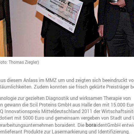
Foto: Thomas Ziegler)
 aus diesem Anlass im MMZ um und zeigten sich beeindruckt v
Räumlichkeiten. Zudem konnten sie frisch gekürte Preisträger
hnologie zur gezielten Diagnostik und wirksamen Therapie von
n gewann die Scil Proteins GmbH aus Halle den mit 15.000 Eur
Q Innovationspreis Mitteldeutschland 2011 der Wirtschaftsinit
 dotiert mit 5000 Euro und gemeinsam vergeben von Stadt und U
bora
rarbeitungsunternehmen boraident. Die
identGmbH entwi
temlieferant Produkte zur Lasermarkierung und Identifizierung.