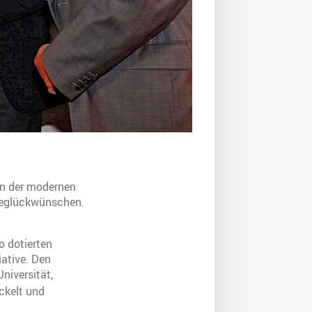
on der modernen
 beglückwünschen.
o dotierten
iative. Den
niversität,
ckelt und