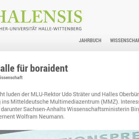
JAHRBUCH
WISSENSCHA
alle für boraident
issenschaft
t luden der MLU-Rektor Udo Sträter und Halles Oberb
ins Mitteldeutsche Multimediazentrum (MMZ). Interessi
 darunter Sachsen-Anhalts Wissenschaftsministerin Birg
ezernent Wolfram Neumann.