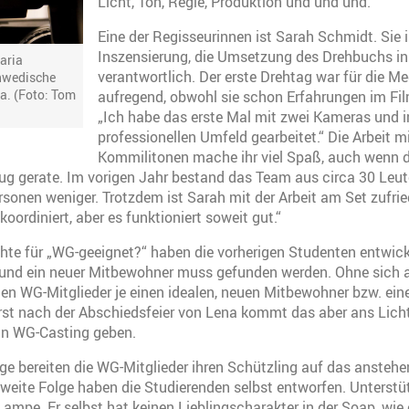
Licht, Ton, Regie, Produktion und und und.
Eine der Regisseurinnen ist Sarah Schmidt. Sie is
Inszensierung, die Umsetzung des Drehbuchs in 
aria
verantwortlich. Der erste Drehtag war für die M
hwedische
a. (Foto: Tom
aufregend, obwohl sie schon Erfahrungen im Fil
„Ich habe das erste Mal mit zwei Kameras und i
professionellen Umfeld gearbeitet.“ Die Arbeit mi
Kommilitonen mache ihr viel Spaß, auch wenn
zug gerate. Im vorigen Jahr bestand das Team aus circa 30 Leu
sonen weniger. Trotzdem ist Sarah mit der Arbeit am Set zufrie
koordiniert, aber es funktioniert soweit gut.“
te für „WG-geeignet?“ haben die vorherigen Studenten entwicke
 und ein neuer Mitbewohner muss gefunden werden. Ohne sich 
chen WG-Mitglieder je einen idealen, neuen Mitbewohner bzw. eine
rst nach der Abschiedsfeier von Lena kommt das aber ans Lich
 ein WG-Casting geben.
lge bereiten die WG-Mitglieder ihren Schützling auf das anstehe
 zweite Folge haben die Studierenden selbst entworfen. Unterstüt
Lampe. Er selbst hat keinen Lieblingscharakter in der Soap, wie 