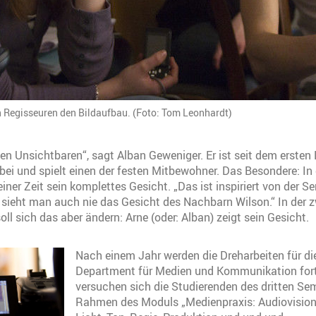
n Regisseuren den Bildaufbau. (Foto: Tom Leonhardt)
 den Unsichtbaren“, sagt Alban Geweniger. Er ist seit dem ersten
bei und spielt einen der festen Mitbewohner. Das Besondere: In 
ner Zeit sein komplettes Gesicht. „Das ist inspiriert von der Ser
ieht man auch nie das Gesicht des Nachbarn Wilson.“ In der z
ll sich das aber ändern: Arne (oder: Alban) zeigt sein Gesicht.
Nach einem Jahr werden die Dreharbeiten für d
Department für Medien und Kommunikation fort
versuchen sich die Studierenden des dritten Se
Rahmen des Moduls „Medienpraxis: Audiovision