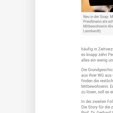
Neu in der Soap: M
Preußmann als sc
Mitbewohnerin Alv
Leonhardt)
häufig in Zeitver
es knapp zehn Per
alles ein wenig un
Die Grundgeschich
aus ihrer WG aus
finden die restli
Mitbewohnerin. E
zu lösen, soll es
In der zweiten Fo
Die Story für die
Prof. Dr. Gerhard 