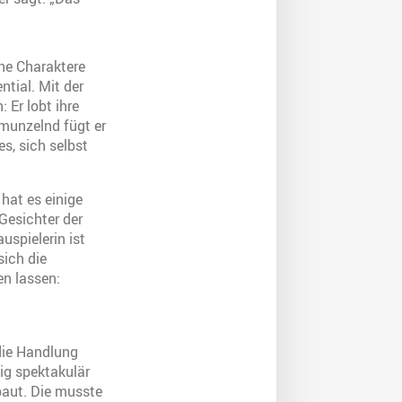
che Charaktere
ntial. Mit der
 Er lobt ihre
munzelnd fügt er
s, sich selbst
 hat es einige
Gesichter der
uspielerin ist
sich die
en lassen:
 die Handlung
ig spektakulär
baut. Die musste