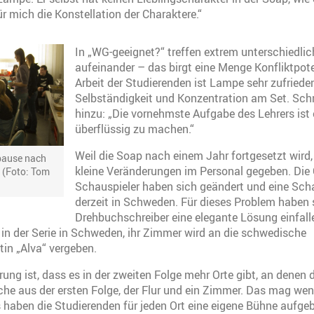
ür mich die Konstellation der Charaktere.“
In „WG-geeignet?“ treffen extrem unterschiedli
aufeinander – das birgt eine Menge Konfliktpote
Arbeit der Studierenden ist Lampe sehr zufrieden:
Selbständigkeit und Konzentration am Set. Sch
hinzu: „Die vornehmste Aufgabe des Lehrers ist e
überflüssig zu machen.“
Weil die Soap nach einem Jahr fortgesetzt wird,
pause nach
kleine Veränderungen im Personal gegeben. Die 
 (Foto: Tom
Schauspieler haben sich geändert und eine Scha
derzeit in Schweden. Für dieses Problem haben 
Drehbuchschreiber eine elegante Lösung einfall
 in der Serie in Schweden, ihr Zimmer wird an die schwedische
in „Alva“ vergeben.
rung ist, dass es in der zweiten Folge mehr Orte gibt, an denen
che aus der ersten Folge, der Flur und ein Zimmer. Das mag wen
gs haben die Studierenden für jeden Ort eine eigene Bühne aufge