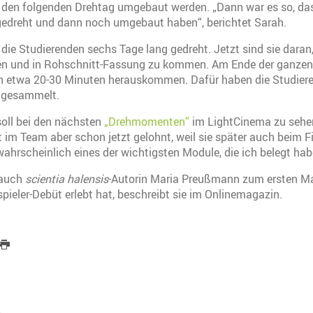
 den folgenden Drehtag umgebaut werden. „Dann war es so, dass
 gedreht und dann noch umgebaut haben“, berichtet Sarah.
ie Studierenden sechs Tage lang gedreht. Jetzt sind sie daran
ten und in Rohschnitt-Fassung zu kommen. Am Ende der ganzen
von etwa 20-30 Minuten herauskommen. Dafür haben die Studier
 gesammelt.
soll bei den nächsten
„Drehmomenten“
im LightCinema zu sehen
t im Team aber schon jetzt gelohnt, weil sie später auch beim Fi
wahrscheinlich eines der wichtigsten Module, die ich belegt hab
 auch
scientia halensis
-Autorin Maria Preußmann zum ersten Ma
spieler-Debüt erlebt hat, beschreibt sie im Onlinemagazin.