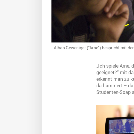
Alban Geweniger ("Arne") bespricht mit de
„Ich spiele Arne,
geeignet?“ mit da
erkennt man zu kei
da hämmert – da s
Studenten-Soap so