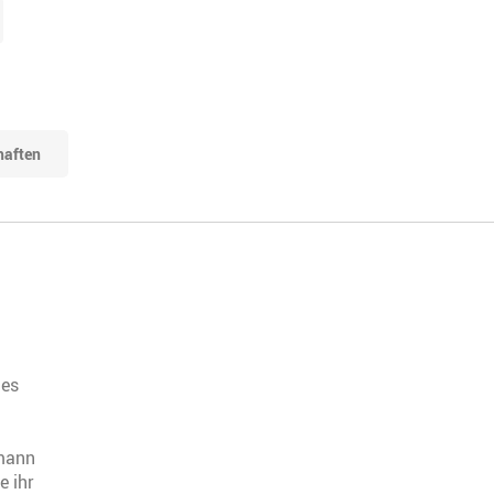
haften
ges
ßmann
e ihr