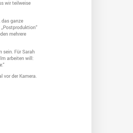
 wir teilweise
, das ganze
 „Postproduktion“
eden mehrere
 sein. Für Sarah
lm arbeiten will:
e.“
l vor der Kamera.