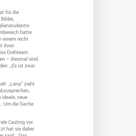
t für die
Bilder,
edienstudentin
mbereich hatte:
n einem recht
t ihren
 das Drehteam
ten – diesmal sind
den: „Es ist zwar
lt: „Lena“ zieht
abzusprechen,
 ideale, neue
t. Um die Sache
nde Casting vor.
zt hat sie dabei
er sagt: „Das