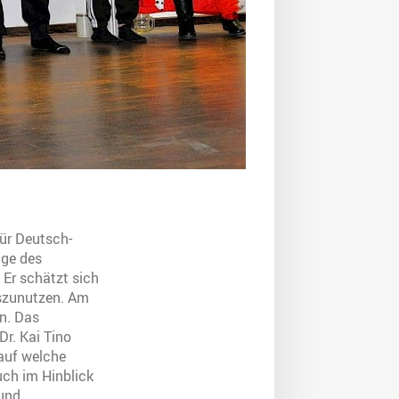
für Deutsch-
age des
 Er schätzt sich
uszunutzen. Am
en. Das
r. Kai Tino
 auf welche
ch im Hinblick
 und