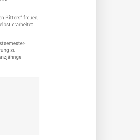
 Ritters“ freuen,
lbst erarbeitet
rstsemester-
rung zu
anzjährige