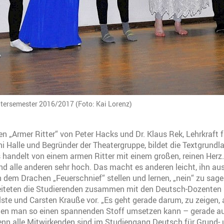
tersemester 2016/2017 (Foto: Kai Lorenz)
 „Armer Ritter“ von Peter Hacks und Dr. Klaus Rek, Lehrkraft 
ni Halle und Begründer der Theatergruppe, bildet die Textgrundl
 handelt von einem armen Ritter mit einem großen, reinen Herz.
nd alle anderen sehr hoch. Das macht es anderen leicht, ihn a
 dem Drachen „Feuerschnief“ stellen und lernen, „nein“ zu sag
eiteten die Studierenden zusammen mit den Deutsch-Dozenten D
Elste und Carsten Krauße vor. „Es geht gerade darum, zu zeigen,
ten man so einen spannenden Stoff umsetzen kann – gerade au
enn alle Mitwirkenden sind im Studiengang Deutsch für Grund-