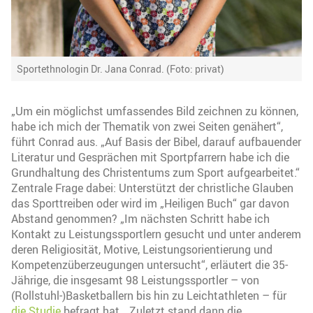
Sportethnologin Dr. Jana Conrad. (Foto: privat)
„Um ein möglichst umfassendes Bild zeichnen zu können,
habe ich mich der Thematik von zwei Seiten genähert“,
führt Conrad aus. „Auf Basis der Bibel, darauf aufbauender
Literatur und Gesprächen mit Sportpfarrern habe ich die
Grundhaltung des Christentums zum Sport aufgearbeitet.“
Zentrale Frage dabei: Unterstützt der christliche Glauben
das Sporttreiben oder wird im „Heiligen Buch“ gar davon
Abstand genommen? „Im nächsten Schritt habe ich
Kontakt zu Leistungssportlern gesucht und unter anderem
deren Religiosität, Motive, Leistungsorientierung und
Kompetenzüberzeugungen untersucht“, erläutert die 35-
Jährige, die insgesamt 98 Leistungssportler – von
(Rollstuhl-)Basketballern bis hin zu Leichtathleten – für
die Studie
befragt hat. „Zuletzt stand dann die