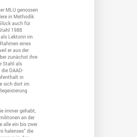
 der MLU genossen
dere in Methodik
Glück auch für
 Stahl 1988
als Lektorin im
m Rahmen eines
eil er aus der
aber zunächst ihre
e Stahl als
n die DAAD-
fenthalt in
e sich dort im
 Begeisterung
sie immer gehabt,
militonen an der
 alle ein bis zwei
ni halenses“ die