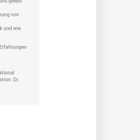
und gelebt
kung von
ck und wie
 Erfahrungen
ational
tion: Dr.