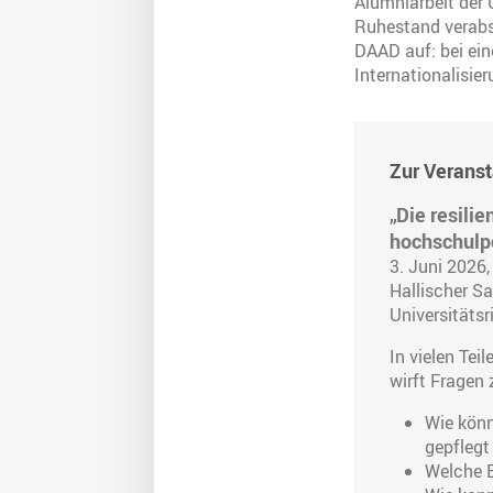
Alumniarbeit der 
Ruhestand verabsch
DAAD auf: bei ein
Internationalisier
Zur Veranst
„Die resili
hochschulpo
3. Juni 2026,
Hallischer Sa
Universitätsr
In vielen Te
wirft Fragen
Wie könn
gepfleg
Welche E