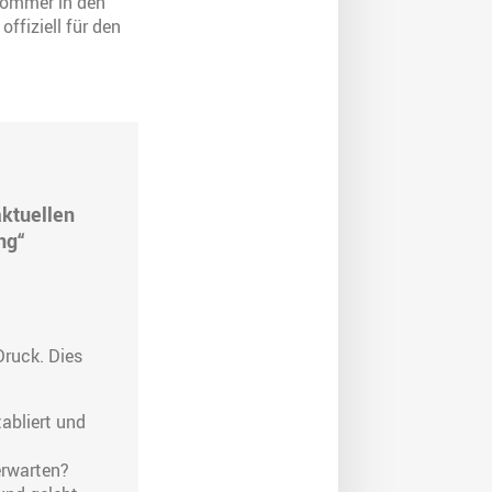
 Sommer in den
ffiziell für den
aktuellen
ng“
Druck. Dies
abliert und
 erwarten?