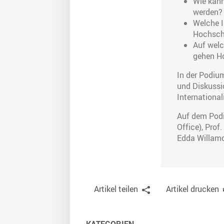
Wie kann
werden
Welche I
Hochsch
Auf welc
gehen H
In der Podium
und Diskussi
Internationa
Auf dem Podiu
Office), Prof
Edda Willamo
Artikel teilen
Artikel drucken