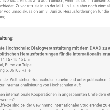
Universität. All das wird auch bleiben, wenn sie sich in diesem
iedet. Zuvor tritt sie in an der MLU in Halle aber noch einmal o
er Podiumsdiskussion am 3. Juni zu Herausforderungen für die
ung.
altung:
ente Hochschule: Dialogveranstaltung mit dem DAAD zu 
litischen Herausforderungen für die Internationalisieru
 14.15 - 15.45 Uhr
al, Burse zur Tulpe
ing 5, 06108 Halle
ilen der Welt stehen Hochschulen zunehmend unter politischem 
 zur Internationalisierung von Hochschulen auf:
en internationale Kooperationen in angespannten Umfeldern et
t werden?
ffekte sind bei der Gewinnung internationaler Studierender zu