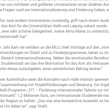
ices von mittleren und größeren Universitäten einen direkten A
e Fragen rund um Internationalisierung und Förderung haben, er
für zwei andere Universitäten zuständig, griff nach einem Aus
ls das Amt für die Universitäten Halle und Leipzig vakant wurde.
l, eine sehr schöne Gelegenheit, meine Alma Mater zu unterstüt
rentwickelt hat.“
m Jahr kam sie seitdem an die MLU, hielt Vorträge auf den „Inte
 Entwicklungen im DAAD und zu Förderprogrammen, beriet zu st
Bereich Internationalisierung. Neben der emotionalen Beziehun
d Studienstadt sei das ihre Motivation für das Amt als Vertraue
nte etwas zurückgeben, einen persönlichen Beitrag leisten.“
rer Aufenthalte seien die Kontakte nach Halle intensiv gewesen
Zusammenhang mit Projektförderungen und Beratung. Ein Erge
AAD-Programm „FIT – Förderung internationaler Talente zur Int
itsmarkt“ 1,2 Millionen Euro, um internationale Studierende 
 der Region zu halten. „Das war eine kompetitive Auswahl, es h
e Uni dabei ist“, sagt Stahl.