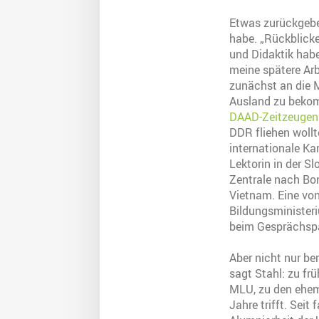
Etwas zurückgebe
habe. „Rückblicke
und Didaktik habe
meine spätere Arb
zunächst an die M
Ausland zu bekom
DAAD-Zeitzeugen
DDR fliehen wollt
internationale Ka
Lektorin in der S
Zentrale nach Bon
Vietnam. Eine von 
Bildungsministeri
beim Gesprächspar
Aber nicht nur be
sagt Stahl: zu fr
MLU, zu den ehema
Jahre trifft. Sei