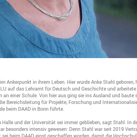
ein Ankerpunkt in ihrem Leben. Hier wurde Anke Stahl geboren, hi
LU auf das Lehramt für Deutsch und Geschichte und arbeitete 
n an einer Schule. Von hier aus ging sie ins Ausland und baute s
n die Bereichsleitung für Projekte, Forschung und Internationalis
de beim DAAD in Bonn führte.
 Halle und der Universität sei immer geblieben, sagt Stahl. In 
gar besonders intensiv gewesen: Denn Stahl war seit 2019 Vert
 sei beim DAAD einst geschaffen worden, damit die Hochschul