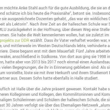
n möchte Anke Stahl auch für die gute Ausbildung, die sie an
nd schätze ich bis heute die Praxisnähe“, betont sie. Insbeson
 sie ausgezeichnete Dozenten gehabt, „das war ein wirkliches 
eit als Lektorin“. Nach ihrer Zeit an der halleschen Schule war
LU zurückgekehrt in der Hoffnung, über diesen Weg eine Stelle 
men. Sie habe die Welt kennenlernen wollen, hat sie zuletzt i
projekts zur DDR
erzählt. Dass ihr Vater verhaftet worden war, w
e, und mittlerweile im Westen Deutschlands lebte, verhinderte 
rriere. Diese begann erst mit dem Mauerfall: Fünf Jahre arbeitet
lowakei, anschließend in Südkorea. Von dort aus ging sie 1998 i
n, hatte aber von 2013 bis 2017 noch einmal einen Auslandsau
vielen Begegnungen, die ihr in Erinnerung geblieben sind: Als si
um vorstellte, löste sie mit ihrer Herkunft und ihrem Studienort
tner aus. Dessen Sohn hatte ebenfalls in Halle studiert.
ruflich ist Halle über die Jahre präsent gewesen. Kontakt habe 
üheren Kolleginnen und Kollegen, den Kommilitoninnen und Kom
ligen Schülerinnen und Schülern der halleschen Schule, die sie
t fast 30 Jahren verfolgt sie über das Ehemaligen-Netzwerk „alum