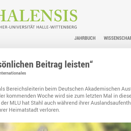
JAHRBUCH
WISSENSCHA
sönlichen Beitrag leisten“
nternationales
l als Bereichsleiterin beim Deutschen Akademischen Au
der kommenden Woche wird sie zum letzten Mal in dieser 
 der MLU hat Stahl auch während ihrer Auslandsaufentha
hrer Heimatstadt verloren.