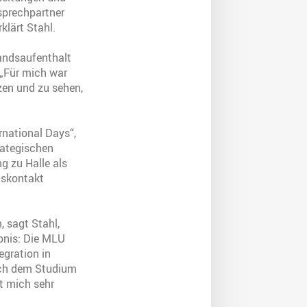
nsprechpartner
klärt Stahl.
landsaufenthalt
 „Für mich war
zen und zu sehen,
rnational Days“,
rategischen
g zu Halle als
nskontakt
, sagt Stahl,
bnis: Die MLU
egration in
nach dem Studium
at mich sehr