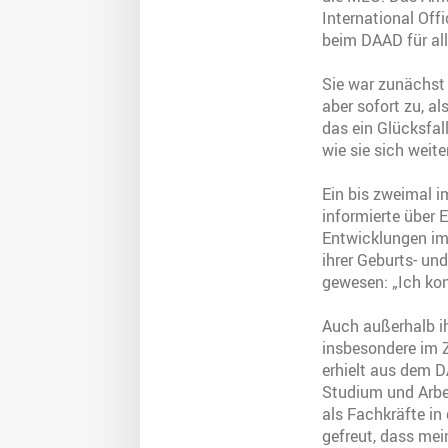
International Off
beim DAAD für all
Sie war zunächst 
aber sofort zu, a
das ein Glücksfal
wie sie sich weite
Ein bis zweimal i
informierte über
Entwicklungen im 
ihrer Geburts- un
gewesen: „Ich kon
Auch außerhalb ih
insbesondere im 
erhielt aus dem D
Studium und Arbe
als Fachkräfte in
gefreut, dass mein