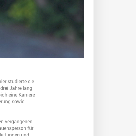
er studierte sie
drei Jahre lang
ich eine Karriere
ierung sowie
den vergangenen
rauensperson für
leitungen und