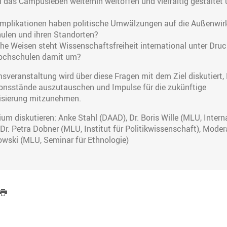
 das Campusleben weiterhin weltoffen und vielfältig gestaltet 
?
mplikationen haben politische Umwälzungen auf die Außenwir
ulen und ihren Standorten?
he Weisen steht Wissenschaftsfreiheit international unter Dru
ochschulen damit um?
sveranstaltung wird über diese Fragen mit dem Ziel diskutiert,
onsstände auszutauschen und Impulse für die zukünftige
lisierung mitzunehmen.
m diskutieren: Anke Stahl (DAAD), Dr. Boris Wille (MLU, Intern
. Dr. Petra Dobner (MLU, Institut für Politikwissenschaft), Modera
wski (MLU, Seminar für Ethnologie)