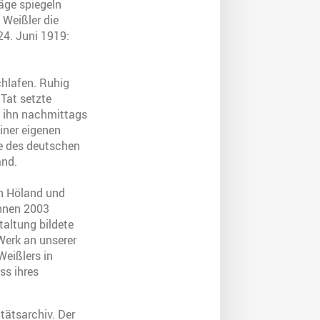
räge spiegeln
 Weißler die
24. Juni 1919:
chlafen. Ruhig
 Tat setzte
i ihn nachmittags
iner eigenen
re des deutschen
and.
en Höland und
ihnen 2003
taltung bildete
Werk an unserer
Weißlers in
ss ihres
tätsarchiv. Der