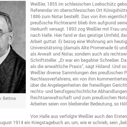
Weißler, 1855 im schlesischen Loebschütz gebo
Referendar im oberschlesischen Ort Königshütt
1886 zum Notar bestellt. Das von ihm eigentlic
preußische Richteramt blieb ihm aufgrund seine
Herkunft versagt. 1893 zog Weißler mit Frau un
nach Halle. Hier fand er das geistige Umfeld, da
Arbeit guttat. Er bezog eine Wohnung am heuti
Universitätsring (damals Alte Promenade 6) und 
als Anwalt und Notar, sondern auch als rechtsw
Schriftsteller. „Er war ein begabter Schreiber. D
als die anwaltliche Praxis“, sagt Höland. Und so 
Weißler diverse Sammlungen des preußischen Pr
Nachlassverfahrens, ein von ihm kommentierte
über die Angelegenheiten der freiwilligen Gerich
rechts- und berufsgeschichtliche Abhandlungen
Rechtsanwaltschaft und zum preußischen Notar
o: Bettina
Arbeiten seien von bleibender Bedeutung, so Hö
Von Halle aus verfolgte Weißler auch den Ersten
August 1914 ein Kriegstagebuch an, um, wie er schrieb, sein „be