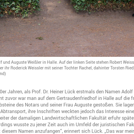
 und Auguste Weißler in Halle. Auf der linken Seite stehen Robert Weissl
ter ihr Roderick Weissler mit seiner Tochter Rachel, dahinter Torsten Ri
and)
0er Jahren, als Prof. Dr. Heiner Lück erstmals den Namen Adolf 
t zuvor war man auf dem Gertraudenfriedhof in Halle auf die f
teine des Notars und seiner Frau Auguste gestoßen. Sie lagen 
 Abtransport, ihre Inschriften weckten jedoch das Interesse ein
eiter der damaligen Landwirtschaftlichen Fakultät erfuhr späte
rdings wusste zu jener Zeit auch im Umfeld der juristischen Fak
 diesem Namen anzufangen“, erinnert sich Lück. „Das war mein 