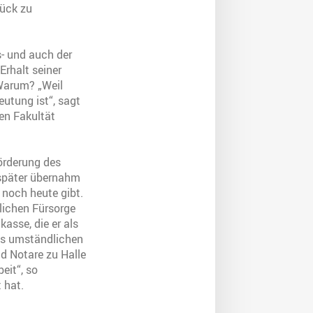
Lück zu
s- und auch der
rhalt seiner
 Warum? „Weil
utung ist“, sagt
en Fakultät
Förderung des
 später übernahm
 noch heute gibt.
lichen Fürsorge
asse, die er als
was umständlichen
d Notare zu Halle
eit“, so
 hat.