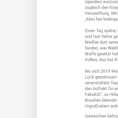
irgendwo auszusch
zugleich den Krie
Verzweiflung. Mit
„Man hat bedingu
Einen Tag später,
und fast heiter ge
Weißler dort sein
fanden, war Weißl
Waffe gesetzt hat
Volkes, das hat ih
Als sich 2019 Wei
Lück gemeinsam e
veranstaltete Tag
den Auftakt für 
Fakultät“, so Höl
Brasilien lebende 
Urgroßvaters anbo
Inzwischen befind