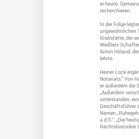
er heute. Gemein
recherchieren.
In der Folge legt
ungewöhnlichen T
Grabstätte, die s
Weißlers Schaffen
Armin Höland, der
lehrte.
Heiner Lück ergän
Notariats.“ Von H
er außerdem die S
„Außerdem verscha
unterstanden, ein
Geschäftsführer s
Namen „Ruhegehal
a.d.S.“. „Die heut
Rechtshistoriker 