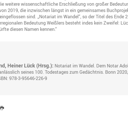
die weitere wissenschaftliche Erschließung von großer Bedeutu
von 2019, die inzwischen längst in ein gemeinsames Buchprojek
ingeflossen sind. „Notariat im Wandel“, so der Titel des Ende
rregionalen Bedeutung Weißlers besteht indes kein Zweifel: Lüc
ürfte diesen Namen kennen.“
d, Heiner Lück (Hrsg.):
Notariat im Wandel. Dem Notar Adol
anlässlich seines 100. Todestages zum Gedächtnis. Bonn 2020,
ISBN: 978-3-95646-226-9