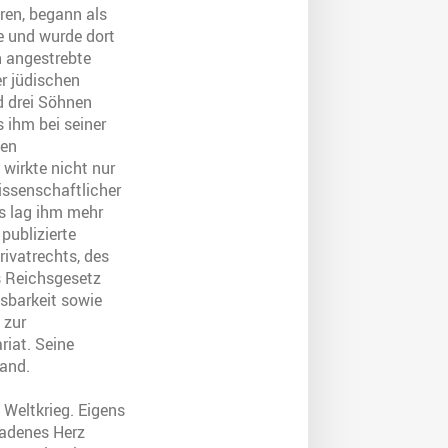
ren, begann als
e und wurde dort
h angestrebte
r jüdischen
d drei Söhnen
s ihm bei seiner
gen
wirkte nicht nur
issenschaftlicher
as lag ihm mehr
publizierte
ivatrechts, des
s Reichsgesetz
tsbarkeit sowie
 zur
iat. Seine
land.
 Weltkrieg. Eigens
ladenes Herz