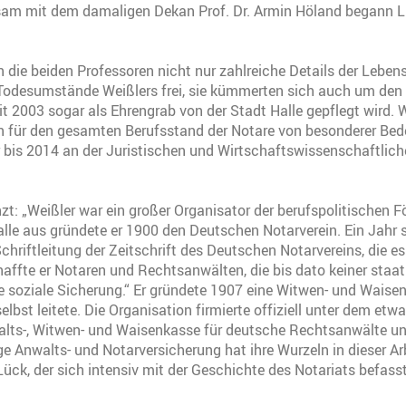
sam mit dem damaligen Dekan Prof. Dr. Armin Höland begann 
en die beiden Professoren nicht nur zahlreiche Details der Leben
odesumstände Weißlers frei, sie kümmerten sich auch um den E
eit 2003 sogar als Ehrengrab von der Stadt Halle gepflegt wird.
 für den gesamten Berufsstand der Notare von besonderer Bede
 bis 2014 an der Juristischen und Wirtschaftswissenschaftlich
zt: „Weißler war ein großer Organisator der berufspolitischen 
alle aus gründete er 1900 den Deutschen Notarverein. Ein Jahr
chriftleitung der Zeitschrift des Deutschen Notarvereins, die es
ffte er Notaren und Rechtsanwälten, die bis dato keiner staat
e soziale Sicherung.“ Er gründete 1907 eine Witwen- und Waisenk
elbst leitete. Die Organisation firmierte offiziell unter dem et
ts-, Witwen- und Waisenkasse für deutsche Rechtsanwälte un
ige Anwalts- und Notarversicherung hat ihre Wurzeln in dieser Arb
Lück, der sich intensiv mit der Geschichte des Notariats befasst