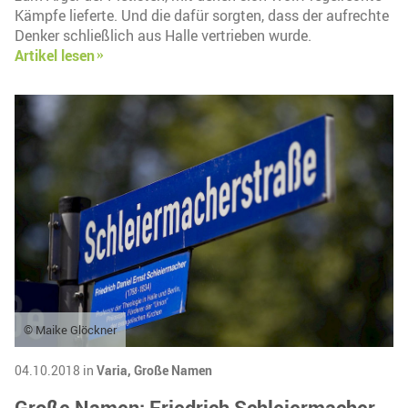
Kämpfe lieferte. Und die dafür sorgten, dass der aufrechte
Denker schließlich aus Halle vertrieben wurde.
Artikel lesen
© Maike Glöckner
04.10.2018 in
Varia,
Große Namen
Große Namen: Friedrich Schleiermacher