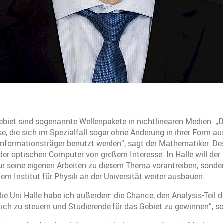
biet sind sogenannte Wellenpakete in nichtlinearen Medien. „
se, die sich im Spezialfall sogar ohne Änderung in ihrer Form au
nformationsträger benutzt werden“, sagt der Mathematiker. Des
 der optischen Computer von großem Interesse. In Halle will der
ur seine eigenen Arbeiten zu diesem Thema vorantreiben, sonde
em Institut für Physik an der Universität weiter ausbauen.
ie Uni Halle habe ich außerdem die Chance, den Analysis-Teil 
ch zu steuern und Studierende für das Gebiet zu gewinnen“, so