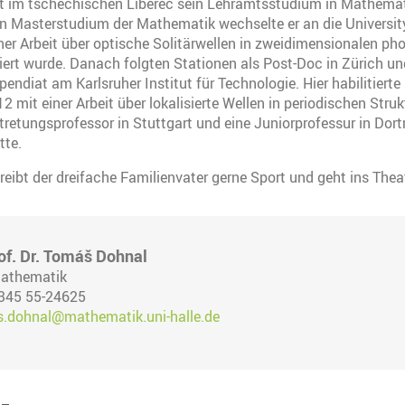
at im tschechischen Liberec sein Lehramtsstudium in Mathemat
ein Masterstudium der Mathematik wechselte er an die Universi
ner Arbeit über optische Solitärwellen in zweidimensionalen ph
iert wurde. Danach folgten Stationen als Post-Doc in Zürich un
ndiat am Karlsruher Institut für Technologie. Hier habilitierte 
 mit einer Arbeit über lokalisierte Wellen in periodischen Struk
ertretungsprofessor in Stuttgart und eine Juniorprofessur in Do
tte.
 treibt der dreifache Familienvater gerne Sport und geht ins Thea
of. Dr. Tomáš Dohnal
 Mathematik
 345 55-24625
.dohnal@mathematik.uni-halle.de