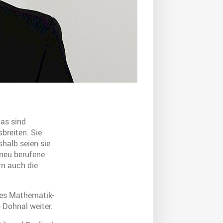
Das sind
sbreiten. Sie
halb seien sie
 neu berufene
rn auch die
des Mathematik-
 Dohnal weiter.