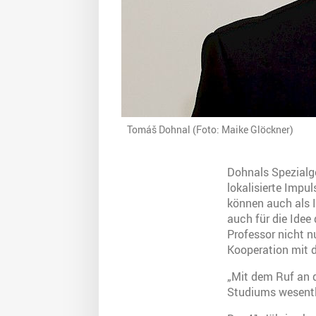
Tomáš Dohnal (Foto: Maike Glöckner)
Dohnals Spezialge
lokalisierte Impul
können auch als I
auch für die Idee
Professor nicht n
Kooperation mit d
„Mit dem Ruf an d
Studiums wesentli