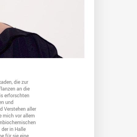
aden, die zur
lanzen an die
is erforschten
en und
d Verstehen aller
ue mich vor allem
zenbiochemischen
der in Halle
 für sie eine