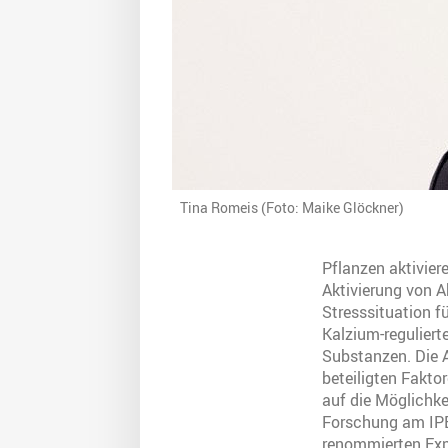
Tina Romeis (Foto: Maike Glöckner)
Pflanzen aktivie
Aktivierung von 
Stresssituation f
Kalzium-regulier
Substanzen. Die A
beteiligten Faktor
auf die Möglichk
Forschung am IPB
renommierten Expe