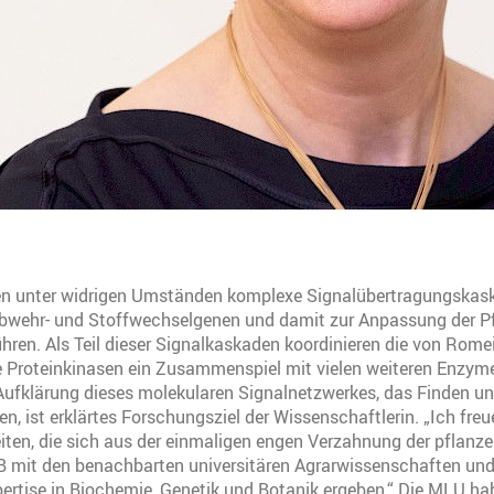
ren unter widrigen Umständen komplexe Signalübertragungskask
Abwehr- und Stoffwechselgenen und damit zur Anpassung der Pf
ühren. Als Teil dieser Signalkaskaden koordinieren die von Rome
te Proteinkinasen ein Zusammenspiel mit vielen weiteren Enzym
ufklärung dieses molekularen Signalnetzwerkes, das Finden un
en, ist erklärtes Forschungsziel der Wissenschaftlerin. „Ich fre
eiten, die sich aus der einmaligen engen Verzahnung der pflan
 mit den benachbarten universitären Agrarwissenschaften und 
rtise in Biochemie, Genetik und Botanik ergeben.“ Die MLU habe