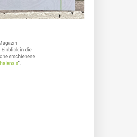
 Magazin
Einblick in die
ache erschienene
 halensis
".