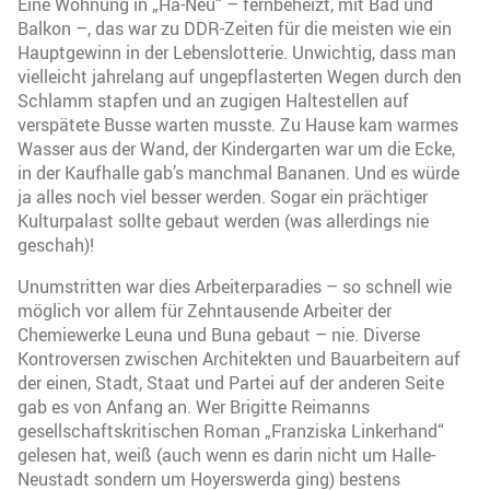
Eine Wohnung in „Ha-Neu“ – fernbeheizt, mit Bad und
Balkon –, das war zu DDR-Zeiten für die meisten wie ein
Hauptgewinn in der Lebenslotterie. Unwichtig, dass man
vielleicht jahrelang auf ungepflasterten Wegen durch den
Schlamm stapfen und an zugigen Haltestellen auf
verspätete Busse warten musste. Zu Hause kam warmes
Wasser aus der Wand, der Kindergarten war um die Ecke,
in der Kaufhalle gab’s manchmal Bananen. Und es würde
ja alles noch viel besser werden. Sogar ein prächtiger
Kulturpalast sollte gebaut werden (was allerdings nie
geschah)!
Unumstritten war dies Arbeiterparadies – so schnell wie
möglich vor allem für Zehntausende Arbeiter der
Chemiewerke Leuna und Buna gebaut – nie. Diverse
Kontroversen zwischen Architekten und Bauarbeitern auf
der einen, Stadt, Staat und Partei auf der anderen Seite
gab es von Anfang an. Wer Brigitte Reimanns
gesellschaftskritischen Roman „Franziska Linkerhand“
gelesen hat, weiß (auch wenn es darin nicht um Halle-
Neustadt sondern um Hoyerswerda ging) bestens