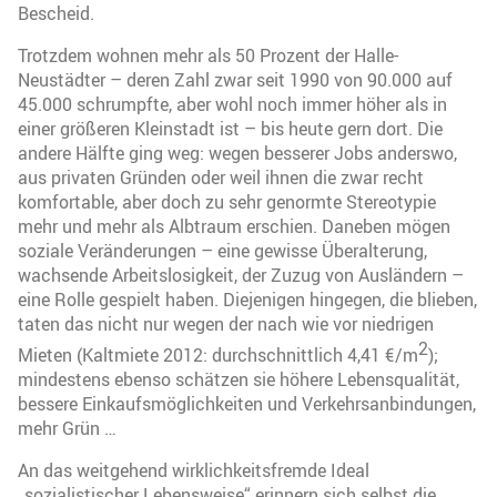
Bescheid.
Trotzdem wohnen mehr als 50 Prozent der Halle-
Neustädter – deren Zahl zwar seit 1990 von 90.000 auf
45.000 schrumpfte, aber wohl noch immer höher als in
einer größeren Kleinstadt ist – bis heute gern dort. Die
andere Hälfte ging weg: wegen besserer Jobs anderswo,
aus privaten Gründen oder weil ihnen die zwar recht
komfortable, aber doch zu sehr genormte Stereotypie
mehr und mehr als Albtraum erschien. Daneben mögen
soziale Veränderungen – eine gewisse Überalterung,
wachsende Arbeitslosigkeit, der Zuzug von Ausländern –
eine Rolle gespielt haben. Diejenigen hingegen, die blieben,
taten das nicht nur wegen der nach wie vor niedrigen
2
Mieten (Kaltmiete 2012: durchschnittlich 4,41 €/m
);
mindestens ebenso schätzen sie höhere Lebensqualität,
bessere Einkaufsmöglichkeiten und Verkehrsanbindungen,
mehr Grün …
An das weitgehend wirklichkeitsfremde Ideal
„sozialistischer Lebensweise“ erinnern sich selbst die