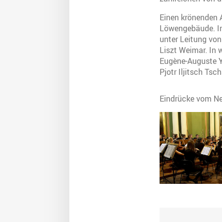
Einen krönenden 
Löwengebäude. In 
unter Leitung vo
Liszt Weimar. In
Eugène-Auguste Y
Pjotr Iljitsch Ts
Eindrücke vom Ne