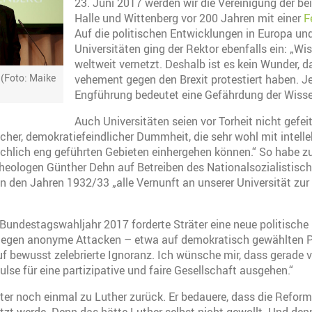
23. Juni 2017 werden wir die Vereinigung der be
Halle und Wittenberg vor 200 Jahren mit einer
F
Auf die politischen Entwicklungen in Europa und
Universitäten ging der Rektor ebenfalls ein: „Wi
weltweit vernetzt. Deshalb ist es kein Wunder, 
 (Foto: Maike
vehement gegen den Brexit protestiert haben. J
Engführung bedeutet eine Gefährdung der Wisse
Auch Universitäten seien vor Torheit nicht gefei
icher, demokratiefeindlicher Dummheit, die sehr wohl mit intelle
chlich eng geführten Gebieten einhergehen können.“ So habe zu
Theologen Günther Dehn auf Betreiben des Nationalsozialistis
 den Jahren 1932/33 „alle Vernunft an unserer Universität zur
 Bundestagswahljahr 2017 forderte Sträter eine neue politische
gegen anonyme Attacken – etwa auf demokratisch gewählten Pol
uf bewusst zelebrierte Ignoranz. Ich wünsche mir, dass gerade 
se für eine partizipative und faire Gesellschaft ausgehen.“
ter noch einmal zu Luther zurück. Er bedauere, dass die Reform