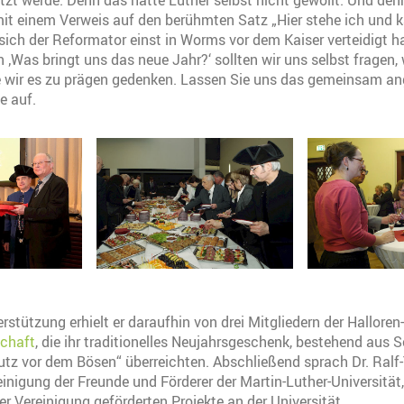
tzt werde. Denn das hätte Luther selbst nicht gewollt. Und de
it einem Verweis auf den berühmten Satz „Hier stehe ich und 
sich der Reformator einst in Worms vor dem Kaiser verteidigt ha
n ‚Was bringt uns das neue Jahr?‘ sollten wir uns selbst fragen,
 wir es zu prägen gedenken. Lassen Sie uns das gemeinsam ange
e auf.
stützung erhielt er daraufhin von drei Mitgliedern der Halloren-
schaft
, die ihr traditionelles Neujahrsgeschenk, bestehend aus
utz vor dem Bösen“ überreichten. Abschließend sprach Dr. Ralf-
einigung der Freunde und Förderer der Martin-Luther-Universität,
er Vereinigung geförderten Projekte an der Universität.