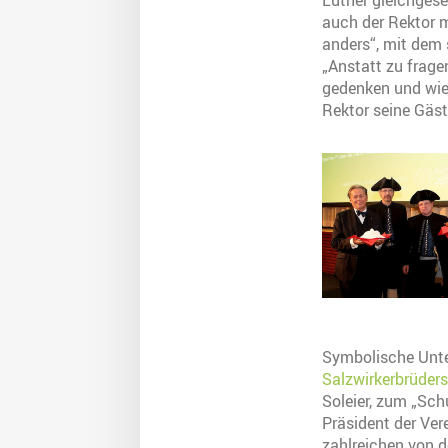
Luther gleichgese
auch der Rektor m
anders“, mit dem 
„Anstatt zu frage
gedenken und wie
Rektor seine Gäst
Symbolische Unter
Salzwirkerbrüder
Soleier, zum „Sch
Präsident der Ver
zahlreichen von d