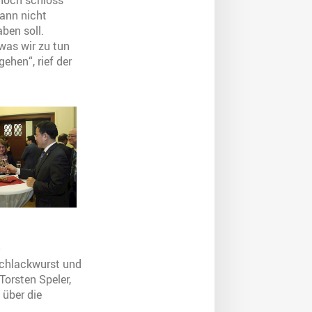
nnoch schloss
kann nicht
ben soll.
 was wir zu tun
hen“, rief der
 Schlackwurst und
Torsten Speler,
 über die