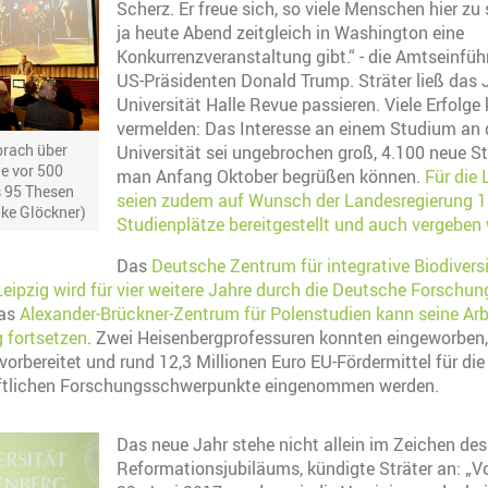
Scherz. Er freue sich, so viele Menschen hier zu
ja heute Abend zeitgleich in Washington eine
Konkurrenzveranstaltung gibt.“ - die Amtseinfü
US-Präsidenten Donald Trump. Sträter ließ das 
Universität Halle Revue passieren. Viele Erfolge
vermelden: Das Interesse an einem Studium an d
prach über
Universität sei ungebrochen groß, 4.100 neue S
ie vor 500
man Anfang Oktober begrüßen können.
Für die 
s 95 Thesen
seien zudem auf Wunsch der Landesregierung 1
ike Glöckner)
Studienplätze bereitgestellt und auch vergeben
Das
Deutsche Zentrum für integrative Biodiver
-Leipzig wird für vier weitere Jahre durch die Deutsche Forsch
das
Alexander-Brückner-Zentrum für Polenstudien kann seine Arb
 fortsetzen
. Zwei Heisenbergprofessuren konnten eingeworben,
vorbereitet und rund 12,3 Millionen Euro EU-Fördermittel für die
ftlichen Forschungsschwerpunkte eingenommen werden.
Das neue Jahr stehe nicht allein im Zeichen des
Reformationsjubiläums, kündigte Sträter an: „