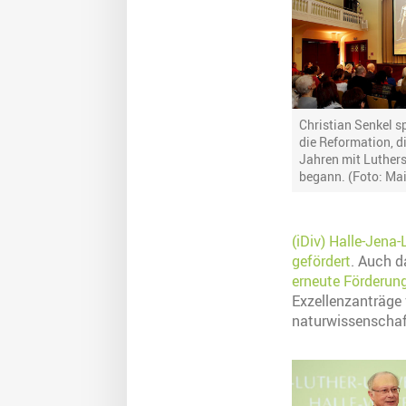
Christian Senkel s
die Reformation, d
Jahren mit Luther
begann. (Foto: Ma
(iDiv) Halle-Jena
gefördert
. Auch 
erneute Förderung
Exzellenzanträge 
naturwissenscha