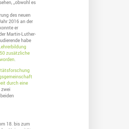
 sehen, „obwohl es
hrung des neuen
Jahr 2016 an der
 konnte er
er Martin-Luther-
tudierende habe
Lehrerbildung
50 zusätzliche
 worden
.
sitätsforschung
ungsgemeinschaft
eit durch eine
 zwei
 beiden
Vom 18. bis zum