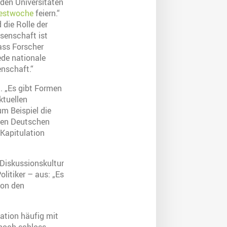
iden Universitäten
estwoche
feiern.“
 die Rolle der
ssenschaft ist
dass Forscher
ede nationale
nschaft.“
t. „Es gibt Formen
ktuellen
m Beispiel die
chen Deutschen
 Kapitulation
 Diskussionskultur
itiker – aus: „Es
von den
ation häufig mit