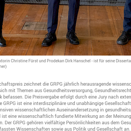
rektorin Christine Fürst und Prodekan Dirk Hanschel - ist für seine Disse
ner)
haftspreis zeichnet die GRPG jährlich herausragende wissensc
e sich mit Themen aus Gesundheitsversorgung, Gesundheitsrecht
k befassen. Die Preisvergabe erfolgt durch eine Jury nach exter
 GRPG ist eine interdisziplinäre und unabhängige Gesellschaft,
ensiven wissenschaftlichen Auseinandersetzung in gesundheits
el ist eine wissenschaftlich fundierte Mitwirkung an der Meinun
. Der GRPG gehören vielfältige Persönlichkeiten aus dem Ges
assten Wissenschaften sowie aus Politik und Gesellschaft an.