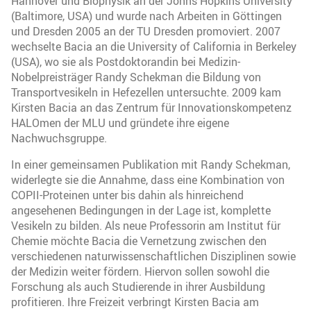
Hannover und Biophysik an der Johns Hopkins University
(Baltimore, USA) und wurde nach Arbeiten in Göttingen
und Dresden 2005 an der TU Dresden promoviert. 2007
wechselte Bacia an die University of California in Berkeley
(USA), wo sie als Postdoktorandin bei Medizin-
Nobelpreisträger Randy Schekman die Bildung von
Transportvesikeln in Hefezellen untersuchte. 2009 kam
Kirsten Bacia an das Zentrum für Innovationskompetenz
HALOmen der MLU und gründete ihre eigene
Nachwuchsgruppe.
In einer gemeinsamen Publikation mit Randy Schekman,
widerlegte sie die Annahme, dass eine Kombination von
COPII-Proteinen unter bis dahin als hinreichend
angesehenen Bedingungen in der Lage ist, komplette
Vesikeln zu bilden. Als neue Professorin am Institut für
Chemie möchte Bacia die Vernetzung zwischen den
verschiedenen naturwissenschaftlichen Disziplinen sowie
der Medizin weiter fördern. Hiervon sollen sowohl die
Forschung als auch Studierende in ihrer Ausbildung
profitieren. Ihre Freizeit verbringt Kirsten Bacia am