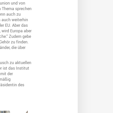
sunion und von
em Thema sprechen
enn auch zu
 auch weiterhin
der EU. Aber das
, wird Europa aber
sche.“ Zudem gebe
Gehör zu finden.
änder, die über
usch zu aktuellen
 ist das Institut
mit der
lmäßig
räsidentin des