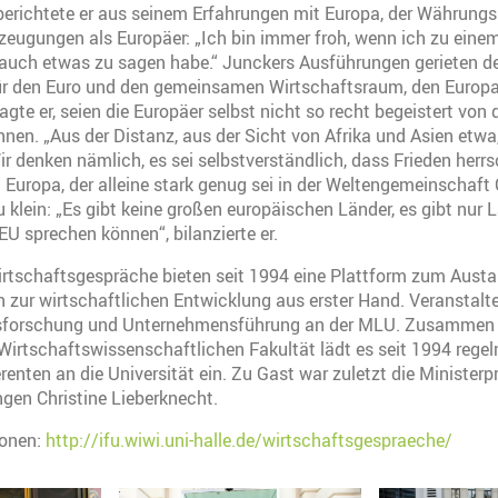
erichtete er aus seinem Erfahrungen mit Europa, der Währung
zeugungen als Europäer: „Ich bin immer froh, wenn ich zu ein
 auch etwas zu sagen habe.“ Junckers Ausführungen gerieten d
ür den Euro und den gemeinsamen Wirtschaftsraum, den Europa
agte er, seien die Europäer selbst nicht so recht begeistert von 
innen. „Aus der Distanz, aus der Sicht von Afrika und Asien etwa
r denken nämlich, es sei selbstverständlich, dass Frieden herr
n Europa, der alleine stark genug sei in der Weltengemeinschaft 
u klein: „Es gibt keine großen europäischen Länder, es gibt nur L
U sprechen können“, bilanzierte er.
irtschaftsgespräche bieten seit 1994 eine Plattform zum Austa
zur wirtschaftlichen Entwicklung aus erster Hand. Veranstalter
sforschung und Unternehmensführung an der MLU. Zusammen 
Wirtschaftswissenschaftlichen Fakultät lädt es seit 1994 rege
enten an die Universität ein. Zu Gast war zuletzt die Ministerp
ngen Christine Lieberknecht.
ionen:
http://ifu.wiwi.uni-halle.de/wirtschaftsgespraeche/