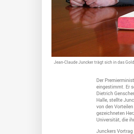
Jean-Claude Juncker trägt sich in das Gol
Der Premierminis
eingestimmt. Er s
Dietrich Genscher
Halle, stellte Ju
von den Vorteilen
gezeichneten Her
Universität, die i
Junckers Vortrag