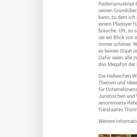
Redemanuskript b
seinen Grundüber
kann, zu dem ich
einem Plädoyer f
brauche. Oft, so s
sei ein Blick von 
immer schöner. Wi
es keinen Staat i
Dafür seien alle z
das Megafon der E
Die Halleschen W
Themen und Ideen 
für Unternehmen
Juristischen und 
renommierte Refer
Freistaates Thüri
Weitere Informat