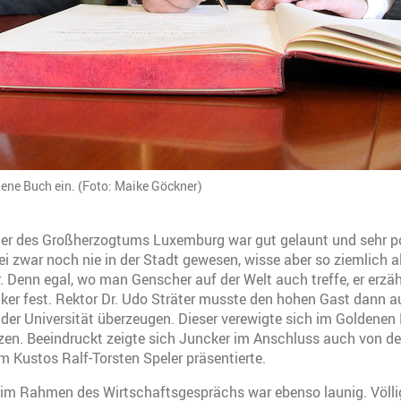
dene Buch ein. (Foto: Maike Göckner)
ter des Großherzogtums Luxemburg war gut gelaunt und sehr pos
ei zwar noch nie in der Stadt gewesen, wisse aber so ziemlich a
. Denn egal, wo man Genscher auf der Welt auch treffe, er erzä
ncker fest. Rektor Dr. Udo Sträter musste den hohen Gast dann a
 der Universität überzeugen. Dieser verewigte sich im Goldene
zen. Beeindruckt zeigte sich Juncker im Anschluss auch von d
hm Kustos Ralf-Torsten Speler präsentierte.
 im Rahmen des Wirtschaftsgesprächs war ebenso launig. Völli