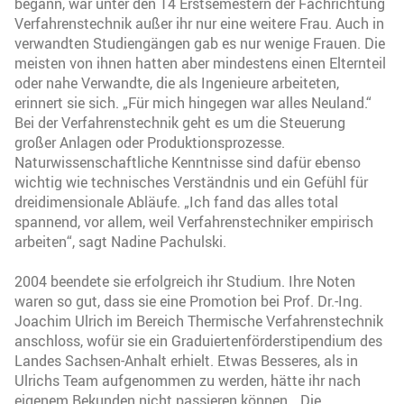
begann, war unter den 14 Erstsemestern der Fachrichtung
Verfahrenstechnik außer ihr nur eine weitere Frau. Auch in
verwandten Studiengängen gab es nur wenige Frauen. Die
meisten von ihnen hatten aber mindestens einen Elternteil
oder nahe Verwandte, die als Ingenieure arbeiteten,
erinnert sie sich. „Für mich hingegen war alles Neuland.“
Bei der Verfahrenstechnik geht es um die Steuerung
großer Anlagen oder Produktionsprozesse.
Naturwissenschaftliche Kenntnisse sind dafür ebenso
wichtig wie technisches Verständnis und ein Gefühl für
dreidimensionale Abläufe. „Ich fand das alles total
spannend, vor allem, weil Verfahrenstechniker empirisch
arbeiten“, sagt Nadine Pachulski.
2004 beendete sie erfolgreich ihr Studium. Ihre Noten
waren so gut, dass sie eine Promotion bei Prof. Dr.-Ing.
Joachim Ulrich im Bereich Thermische Verfahrenstechnik
anschloss, wofür sie ein Graduiertenförderstipendium des
Landes Sachsen-Anhalt erhielt. Etwas Besseres, als in
Ulrichs Team aufgenommen zu werden, hätte ihr nach
eigenem Bekunden nicht passieren können. „Die