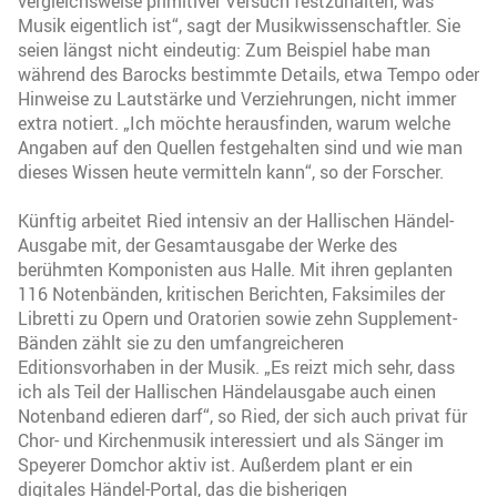
vergleichsweise primitiver Versuch festzuhalten, was
Musik eigentlich ist“, sagt der Musikwissenschaftler. Sie
seien längst nicht eindeutig: Zum Beispiel habe man
während des Barocks bestimmte Details, etwa Tempo oder
Hinweise zu Lautstärke und Verziehrungen, nicht immer
extra notiert. „Ich möchte herausfinden, warum welche
Angaben auf den Quellen festgehalten sind und wie man
dieses Wissen heute vermitteln kann“, so der Forscher.
Künftig arbeitet Ried intensiv an der Hallischen Händel-
Ausgabe mit, der Gesamtausgabe der Werke des
berühmten Komponisten aus Halle. Mit ihren geplanten
116 Notenbänden, kritischen Berichten, Faksimiles der
Libretti zu Opern und Oratorien sowie zehn Supplement-
Bänden zählt sie zu den umfangreicheren
Editionsvorhaben in der Musik. „Es reizt mich sehr, dass
ich als Teil der Hallischen Händelausgabe auch einen
Notenband edieren darf“, so Ried, der sich auch privat für
Chor- und Kirchenmusik interessiert und als Sänger im
Speyerer Domchor aktiv ist. Außerdem plant er ein
digitales Händel-Portal, das die bisherigen