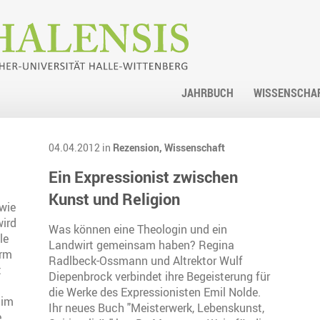
JAHRBUCH
WISSENSCHA
04.04.2012 in
Rezension,
Wissenschaft
Ein Expressionist zwischen
Kunst und Religion
wie
wird
Was können eine Theologin und ein
le
Landwirt gemeinsam haben? Regina
orm
Radlbeck-Ossmann und Altrektor Wulf
t
Diepenbrock verbindet ihre Begeisterung für
die Werke des Expressionisten Emil Nolde.
 im
Ihr neues Buch "Meisterwerk, Lebenskunst,
e