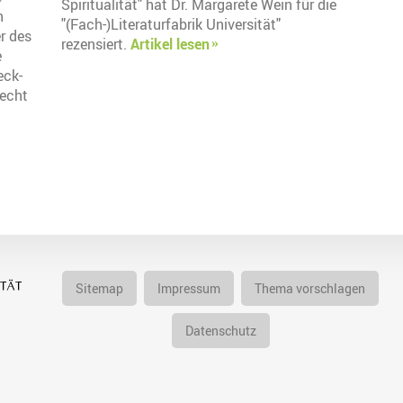
Spiritualität" hat Dr. Margarete Wein für die
n
"(Fach-)Literaturfabrik Universität"
r des
rezensiert.
Artikel lesen
e
eck-
echt
Sitemap
Impressum
Thema vorschlagen
Datenschutz