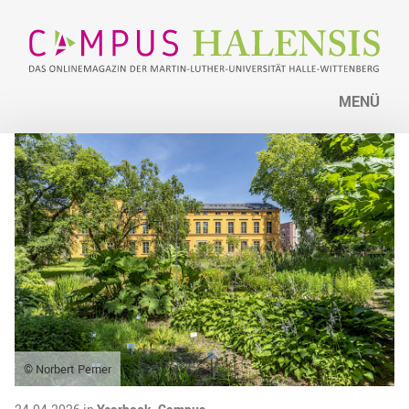
MENÜ
© Norbert Perner