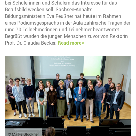
bei Schülerinnen und Schülern das Interesse für das
Berufsbild wecken soll. Sachsen-Anhalts
Bildungsministerin Eva Feußner hat heute im Rahmen
eines Podiumsgesprächs in der Aula zahlreiche Fragen der
rund 70 Teilnehmerinnen und Teilnehmer beantwortet.
Begrüßt wurden die jungen Menschen zuvor von Rektorin
Prof. Dr. Claudia Becker.
Read more
© Maike Glöckner