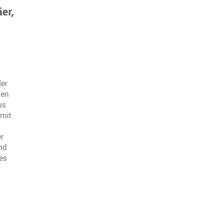
äer,
der
den
us
 mit
r
nd
es