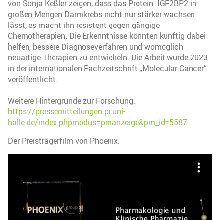
von Sonja Keßler zeigen, dass das Protein IGF2BP2 in
großen Mengen Darmkrebs nicht nur stärker wachsen
lässt, es macht ihn resistent gegen gängige
Chemotherapien. Die Erkenntnisse könnten künftig dabei
helfen, bessere Diagnoseverfahren und womöglich
neuartige Therapien zu entwickeln. Die Arbeit wurde 2023
in der internationalen Fachzeitschrift „Molecular Cancer“
veröffentlicht.
Weitere Hintergründe zur Forschung:
https://pressemitteilungen.pr.uni-
halle.de/index.phpmodus=pmanzeige&pm_id=5587
Der Preisträgerfilm von Phoenix: