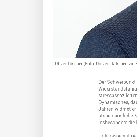
Oliver Tüscher (Foto: Universitätsmedizin 
Der Schwerpunkt d
Widerstandsfähigk
stressassoziierte
Dynamisches, das 
Jahren widmet er 
stehen auch die 
insbesondere die 
„Ich passe gut nac