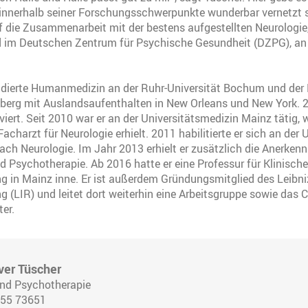
e innerhalb seiner Forschungsschwerpunkte wunderbar vernetzt 
f die Zusammenarbeit mit der bestens aufgestellten Neurologie,
d im Deutschen Zentrum für Psychische Gesundheit (DZPG), an
tudierte Humanmedizin an der Ruhr-Universität Bochum und der 
lberg mit Auslandsaufenthalten in New Orleans und New York. 2
iert. Seit 2010 war er an der Universitätsmedizin Mainz tätig, w
charzt für Neurologie erhielt. 2011 habilitierte er sich an der U
Fach Neurologie. Im Jahr 2013 erhielt er zusätzlich die Anerken
nd Psychotherapie. Ab 2016 hatte er eine Professur für Klinische
g in Mainz inne. Er ist außerdem Gründungsmitglied des Leibniz
g (LIR) und leitet dort weiterhin eine Arbeitsgruppe sowie das C
er.
iver Tüscher
und Psychotherapie
5 55 73651