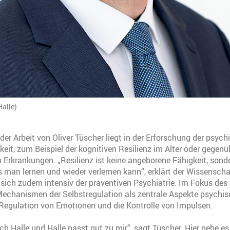
Halle)
er Arbeit von Oliver Tüscher liegt in der Erforschung der psych
eit, zum Beispiel der kognitiven Resilienz im Alter oder gegenü
n Erkrankungen. „Resilienz ist keine angeborene Fähigkeit, sond
man lernen und wieder verlernen kann“, erklärt der Wissenschaft
sich zudem intensiv der präventiven Psychiatrie. Im Fokus des
Mechanismen der Selbstregulation als zentrale Aspekte psychis
Regulation von Emotionen und die Kontrolle von Impulsen.
h Halle und Halle passt gut zu mir“, sagt Tüscher. Hier gebe es 