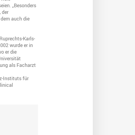
seien. „Besonders
 der
 dem auch die
Ruprechts-Karls-
002 wurde er in
o er die
niversität
nung als Facharzt
-Instituts für
linical