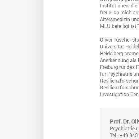
Institutionen, di
freue ich mich au
Altersmedizin un
MLU beteiligt ist.“
Oliver Tüscher s
Universität Heide
Heidelberg promov
Anerkennung als Fa
Freiburg für das 
für Psychiatrie u
Resilienzforschun
Resilienzforschun
Investigation Cent
Prof. Dr. Ol
Psychiatrie 
Tel.: +49 34