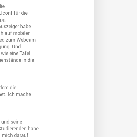
die
Uconf für die
App,
auszeiger habe
ch auf mobilen
hied zum Webcam-
agung. Und
wie eine Tafel
genstände in die
 dem die
net. Ich mache
 und seine
Studierenden habe
 mich darauf,