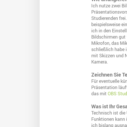
Ich nutze zwei Bi
Präsentationsvor
Studierenden frei.
beispielsweise e
ich in den Einste
Bildschirmen gut
Mikrofon, das Mik
schließlich habe 
mit Skizzen und N
Kamera.
Zeichnen Sie Te
Für eventuelle kü
Präsentation läu
das mit
OBS Studi
Was ist Ihr Ge
Technisch ist di
Funktionen kann 
ich bislang ausn