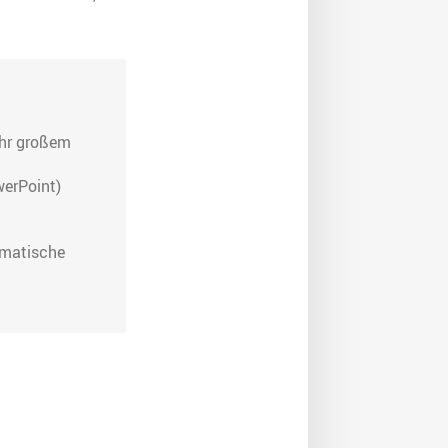
ehr großem
werPoint)
omatische