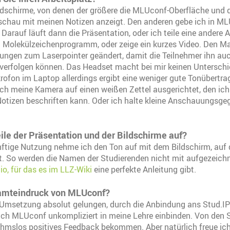
ldschirme, von denen der größere die MLUconf-Oberfläche und 
schau mit meinen Notizen anzeigt. Den anderen gebe ich in ML
 Darauf läuft dann die Präsentation, oder ich teile eine andere 
in Molekülzeichenprogramm, oder zeige ein kurzes Video. Den M
llungen zum Laserpointer geändert, damit die Teilnehmer ihn au
 verfolgen können. Das Headset macht bei mir keinen Untersc
rofon im Laptop allerdings ergibt eine weniger gute Tonübertr
ich meine Kamera auf einen weißen Zettel ausgerichtet, den ich 
otizen beschriften kann. Oder ich halte kleine Anschauungsge
ile der Präsentation und der Bildschirme auf?
nftige Nutzung nehme ich den Ton auf mit dem Bildschirm, auf
ft. So werden die Namen der Studierenden nicht mit aufgezeich
o, für das es im LLZ-Wiki
eine perfekte Anleitung gibt.
samteindruck von MLUconf?
e Umsetzung absolut gelungen, durch die Anbindung ans Stud.IP
ich MLUconf unkompliziert in meine Lehre einbinden. Von den 
ahmslos positives Feedback bekommen. Aber natürlich freue ich