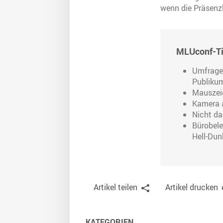
wenn die Präsenzl
MLUconf-Tip
Umfragen
Publikum
Mauszeig
Kamera a
Nicht da
Bürobele
Hell-Dun
Artikel teilen
Artikel drucken
KATEGORIEN