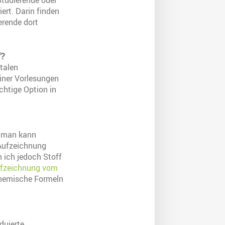
Studierende oder
rt. Darin finden
erende dort
f?
talen
iner Vorlesungen
chtige Option in
, man kann
 Aufzeichnung
n ich jedoch Stoff
ufzeichnung vom
chemische Formeln
duierte