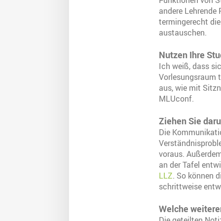
Funktionen von S
andere Lehrende 
termingerecht die
austauschen.
Nutzen Ihre St
Ich weiß, dass si
Vorlesungsraum t
aus, wie mit Sitz
MLUconf.
Ziehen Sie daru
Die Kommunikatio
Verständnisproble
voraus. Außerdem 
an der Tafel entw
LLZ
. So können d
schrittweise entw
Welche weitere
Die geteilten Not