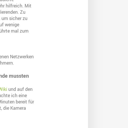
 hilfreich. Mit
ierenden. Zu
, um sicher zu
auf wenige
führte mal zum
edenen Netzwerken
ehmern.
ände mussten
Wiki
und auf den
uchte ich eine
Minuten bereit für
t, die Kamera