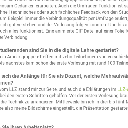
nsam Gedanken erarbeiten. Auch die Umfragen-Funktion ist sehr
chnell technisches oder auch fachliches Feedback von den Stud
um Beispiel immer die Verbindungsqualität per Umfrage eruiert
mich gut verstehen und der Vorlesung folgen konnten. Und bis 
h alles funktioniert. Eine animierte GIF-Datei auf einer Folie 
er Verbindung.
tudierenden sind Sie in die digitale Lehre gestartet?
 ein Arbeitsgruppen-Treffen mit zehn Teilnehmern von verschi
Als nächstes kam schon die erste Vorlesung mit rund 100 Teiln
n sich die Anfänge für Sie als Dozent, welche Mehraufw
ehmen?
 vom LLZ stand mir zur Seite, und auch die Erklärungen im
LLZ-
bei den ersten Schritten geholfen. Vor der ersten Vorlesung bra
die Technik zu arrangieren. Mittlerweile bin ich in drei bis fünf 
be also meine Bildschirme eingestellt, die Präsentation gestarte
 Sie Ihren Arbeitsplatz?