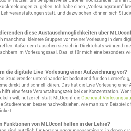
tud.IP nutzen, um beispielsweise Dateien hochzuladen, um an 
Rückmeldungen zu geben. Ich habe einen „Vorlesungsraum“ kreie
 Lehrveranstaltungen statt, und dazwischen können sich Studi
udierenden diese Austauschmöglichkeiten über MLUcon
ch manchmal kleinere Gruppen vor meiner Vorlesung in dem digi
reffen. Außerdem tauschen sie sich in Direktchats während me
nachbarn im Vorlesungssaal. Das ist für mich eine besonders wi
m die digitale Live-Vorlesung einer Aufzeichnung vor?
n Studierender untereinander ist bedeutend für den Lernerfolg
me direkt und schnell klären. Das hat die Live-Vorlesung einer
hilft eine feste Veranstaltungszeit bei der Konzentration. Wen
ickeln will, nutze ich statt MLUconf die
Opencast-Vorlesungsa
ie Studierenden besser nachvollziehen, wie man zum Beispiel 
ickelt.
n Funktionen von MLUconf helfen in der Lehre?
izen sind nützlich für Forschungsgruppenseminare, in denen gra