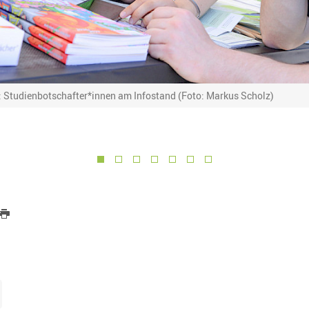
: Studienbotschafter*innen am Infostand (Foto: Markus Scholz)
1
2
3
4
5
6
7