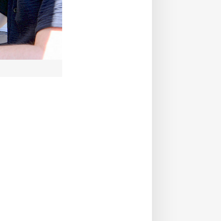
Auf jede Frage eine Antwort – und dazu einen Flye
Markus Scholz)