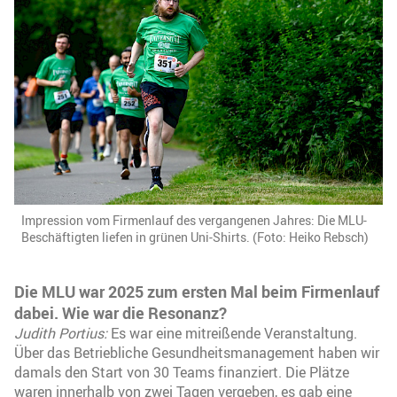
Impression vom Firmenlauf des vergangenen Jahres: Die MLU-
Beschäftigten liefen in grünen Uni-Shirts. (Foto: Heiko Rebsch)
Die MLU war 2025 zum ersten Mal beim Firmenlauf
dabei. Wie war die Resonanz?
Judith Portius:
Es war eine mitreißende Veranstaltung.
Über das Betriebliche Gesundheitsmanagement haben wir
damals den Start von 30 Teams finanziert. Die Plätze
waren innerhalb von zwei Tagen vergeben, es gab eine