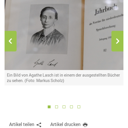
Ein Bild von Agathe Lasch ist in einem der ausgestellten Bücher
D
us
zu sehen. (Foto: Markus Scholz)
U
d
g
1
2
3
4
5
Artikel teilen
Artikel drucken